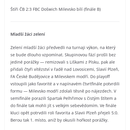
Štíři ČB 2:3 FBC Došwich Milevsko bílí (finále B)
Mladší žáci zelení
Zelení mladší žáci předvedli na turnaji výkon, na který
se bude dlouho vzpomínat. Skupinovou fází prošli bez
jediné porážky — remizovali s Liškami z Písku, pak ale
přidali čtyři vítězství v řadě nad Lovosicemi, Slavií Plzeň,
FA České Budějovice a Milevskem modří. Do playoff
vstoupili jako favorité a v napínavém čtvrtfinále potvrdili
formu — Milevsko modří zdolali těsně po nájezdech. V
semifinále porazili Spartak Pelhřimov s čistým štítem a
do finále tak mohli jít s velkým sebevědomím. Ve finále
kluci opět potrvdili roli favorita a Slavii Plzeň přejeli 5:0.
Berou tak 1. místo, aniž by okusili hořkost porážky.