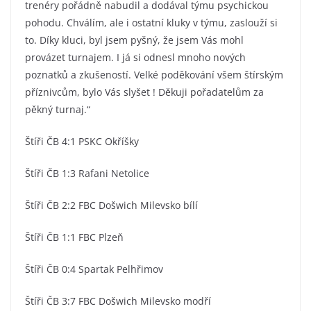
trenéry pořádně nabudil a dodával týmu psychickou
pohodu. Chválím, ale i ostatní kluky v týmu, zaslouží si
to. Díky kluci, byl jsem pyšný, že jsem Vás mohl
provázet turnajem. I já si odnesl mnoho nových
poznatků a zkušeností. Velké poděkování všem štírským
příznivcům, bylo Vás slyšet ! Děkuji pořadatelům za
pěkný turnaj.“
Štíři ČB 4:1 PSKC Okříšky
Štíři ČB 1:3 Rafani Netolice
Štíři ČB 2:2 FBC Došwich Milevsko bílí
Štíři ČB 1:1 FBC Plzeň
Štíři ČB 0:4 Spartak Pelhřimov
Štíři ČB 3:7 FBC Došwich Milevsko modří