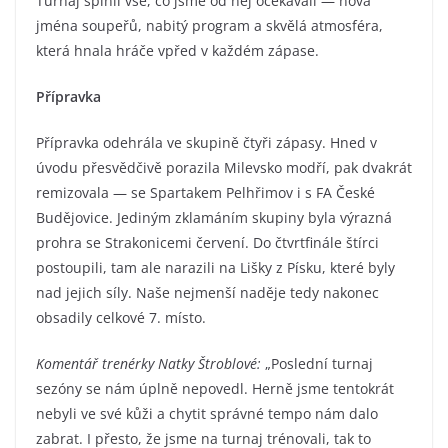
Turnaj splnil vše, co jsme od něj očekávali — nová
jména soupeřů, nabitý program a skvělá atmosféra,
která hnala hráče vpřed v každém zápase.
Přípravka
Přípravka odehrála ve skupině čtyři zápasy. Hned v
úvodu přesvědčivě porazila Milevsko modří, pak dvakrát
remizovala — se Spartakem Pelhřimov i s FA České
Budějovice. Jediným zklamáním skupiny byla výrazná
prohra se Strakonicemi červení. Do čtvrtfinále štírci
postoupili, tam ale narazili na Lišky z Písku, které byly
nad jejich síly. Naše nejmenší naděje tedy nakonec
obsadily celkové 7. místo.
Komentář trenérky Natky Štroblové:
„Poslední turnaj
sezóny se nám úplně nepovedl. Herně jsme tentokrát
nebyli ve své kůži a chytit správné tempo nám dalo
zabrat. I přesto, že jsme na turnaj trénovali, tak to