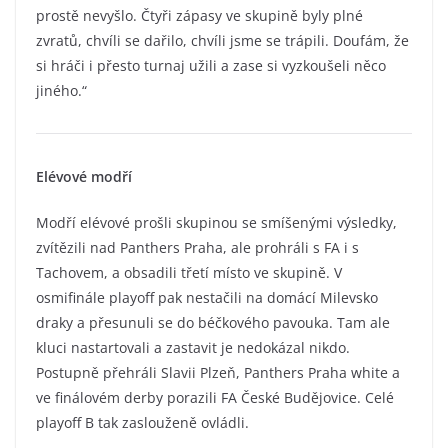
prostě nevyšlo. Čtyři zápasy ve skupině byly plné
zvratů, chvíli se dařilo, chvíli jsme se trápili. Doufám, že
si hráči i přesto turnaj užili a zase si vyzkoušeli něco
jiného.“
Elévové modří
Modří elévové prošli skupinou se smíšenými výsledky,
zvítězili nad Panthers Praha, ale prohráli s FA i s
Tachovem, a obsadili třetí místo ve skupině. V
osmifinále playoff pak nestačili na domácí Milevsko
draky a přesunuli se do béčkového pavouka. Tam ale
kluci nastartovali a zastavit je nedokázal nikdo.
Postupně přehráli Slavii Plzeň, Panthers Praha white a
ve finálovém derby porazili FA České Budějovice. Celé
playoff B tak zaslouženě ovládli.