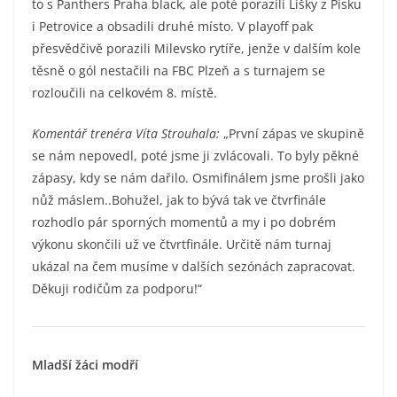
to s Panthers Praha black, ale poté porazili Lišky z Písku
i Petrovice a obsadili druhé místo. V playoff pak
přesvědčivě porazili Milevsko rytíře, jenže v dalším kole
těsně o gól nestačili na FBC Plzeň a s turnajem se
rozloučili na celkovém 8. místě.
Komentář trenéra Víta Strouhala:
„První zápas ve skupině
se nám nepovedl, poté jsme ji zvlácovali. To byly pěkné
zápasy, kdy se nám dařilo. Osmifinálem jsme prošli jako
nůž máslem..Bohužel, jak to bývá tak ve čtvrfinále
rozhodlo pár sporných momentů a my i po dobrém
výkonu skončili už ve čtvrtfinále. Určitě nám turnaj
ukázal na čem musíme v dalších sezónách zapracovat.
Děkuji rodičům za podporu!“
Mladší žáci modří