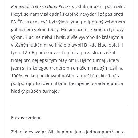
Komentář trenéra Dana Placera:
„Kluky musím pochválit,
i když se nám v základní skupině nevydařil zápas proti
FA ČB, tak celkově byl výkon týmu podpořený výborným
gólmanem velmi dobrý. Musím ocenit zejména týmový
výkon, kluci se nebáli hrát, a vše vyvrcholilo krásným a
vítězným utkáním ve finále play-off B, kde kluci oplatili
týmu FA ČB porážku ve skupině a po zásluze získali
trofej pro nejlepší tým play-off B. Byl to turnaj , který
jsem si i s kolegou trenérem Tomášem Hrubým užil na
100%. Velké poděkování našim fanouškům, kteří nás
podporují v každém utkání. Děkujeme pořadatelům za
hladký průběh turnaje.“
Elévové zelení
Zelení elévové prošli skupinou jen s jednou porážkou a