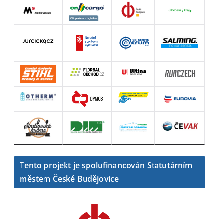
Tento projekt je spolufinancován Statutárním
městem České Budějovice