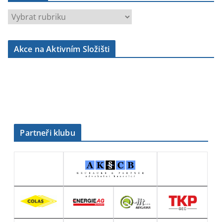
r
u
b
Akce na Aktivním Složišti
r
i
k
y
Partneři klubu