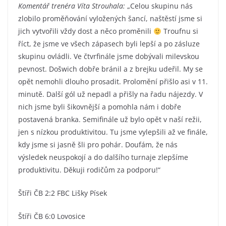
Komentář trenéra Víta Strouhala:
„Celou skupinu nás
zlobilo proměňování vyložených šancí, naštěstí jsme si
jich vytvořili vždy dost a něco proměnili
Troufnu si
říct, že jsme ve všech zápasech byli lepší a po zásluze
skupinu ovládli. Ve čtvrfinále jsme dobývali milevskou
pevnost. Došwich dobře bránil a z brejku udeřil. My se
opět nemohli dlouho prosadit. Prolomění přišlo asi v 11.
minutě. Další gól už nepadl a přišly na řadu nájezdy. V
nich jsme byli šikovnější a pomohla nám i dobře
postavená branka. Semifinále už bylo opět v naší režii,
jen s nízkou produktivitou. Tu jsme vylepšili až ve finále,
kdy jsme si jasně šli pro pohár. Doufám, že nás
výsledek neuspokojí a do dalšího turnaje zlepšíme
produktivitu. Děkuji rodičům za podporu!“
Štíři ČB 2:2 FBC Lišky Písek
Štíři ČB 6:0 Lovosice