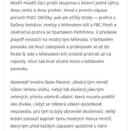
Modří mladší žáci prošli skupinou s bilancí jedné výhry,
dvou remíz a dvou proher. Hned v prvním zápase
porazili PSKC Okříšky, pak ale přišly ztráty — prohra s
Rafany Netolice, remízy s Milevskem bílí a FBC Plzeň a
závěrečná prohra se Spartakem Pelhřimov. V předkole
playoff nestačili na modrý tým Milevska. V béčkovém
pavouku ale kluci zabojovali a probojovali se až do
finále B, kde s Milevskem bílí smolně prohráli až na
nájezdy. Kluci tak brali druhé místo v béčkovém
pavouku.
Komentář trenéra Dana Placera:
„Modrý tým neměl
vůbec lehkou úlohu, nebyl tak zkušený jako tým
zelených, přesto odehrál utkání, která musela potěšit
oko diváka. I když se některá utkání výsledkově
nepovedla, pro tým to byly obrovské zkušenosti. Velký
kredit zaslouží kapitán týmu modrých Honza Hrnčíř,
který tým před každým zápasem společně s námi