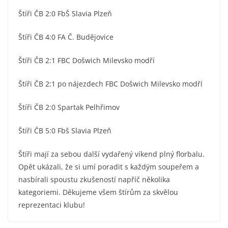
Štíři ČB 2:0 FbŠ Slavia Plzeň
Štíři ČB 4:0 FA Č. Budějovice
Štíři ČB 2:1 FBC Došwich Milevsko modří
Štíři ČB 2:1 po nájezdech FBC Došwich Milevsko modří
Štíři ČB 2:0 Spartak Pelhřimov
Štíři ČB 5:0 Fbš Slavia Plzeň
Štíři mají za sebou další vydařený víkend plný florbalu.
Opět ukázali, že si umí poradit s každým soupeřem a
nasbírali spoustu zkušeností napříč několika
kategoriemi. Děkujeme všem štírům za skvělou
reprezentaci klubu!