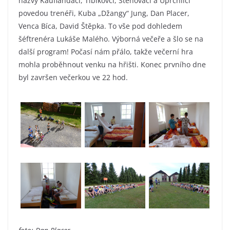
názvy Kauflánďáci, Tibíkovci, Stěhováci a Uprchlíci
povedou trenéři, Kuba „Džangy“ Jung, Dan Placer,
Venca Bíca, David Štěpka. To vše pod dohledem
šéftrenéra Lukáše Malého. Výborná večeře a šlo se na
další program! Počasí nám přálo, takže večerní hra
mohla proběhnout venku na hřišti. Konec prvního dne
byl završen večerkou ve 22 hod.