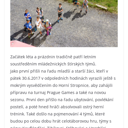
Začátek léta a prázdnin tradičně patří letním
soustředěním mládežnických štírských týmů.
Jako první přišli na řadu mladší a starší žáci, kteří v
pátek 30.6.2017 v odpoledních hodinách vyrazili ještě s
mokrým vysvědčením do Horní Stropnice, aby zahájili
přípravu na turnaj Prague Games a také na novou
sezonu. První den přišlo na řadu ubytování, povlékání
postelí, a poté hned hráči absolvovali ostrý herní
trénink. Také došlo na pojmenování 4 týmů, které
budou po celou dobu hrát celotáborovou hru, týmy s