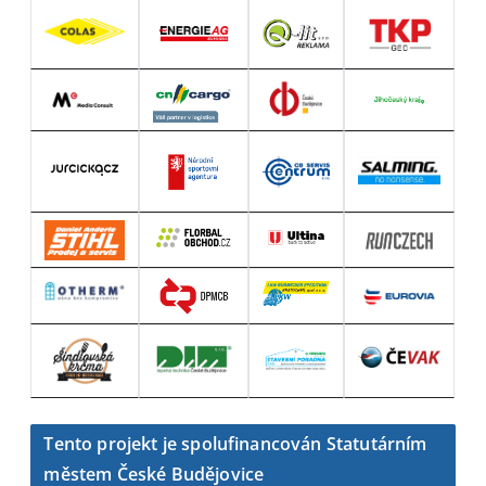
Tento projekt je spolufinancován Statutárním
městem České Budějovice