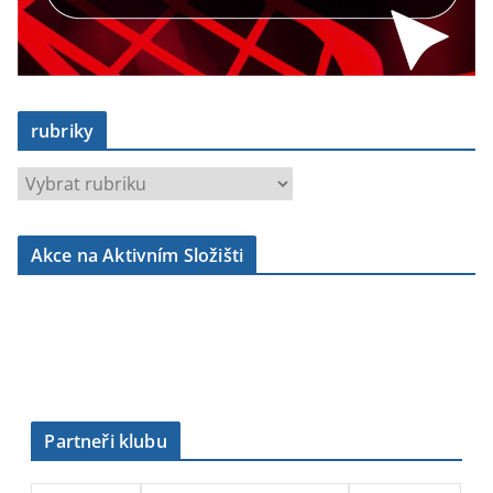
rubriky
r
u
b
Akce na Aktivním Složišti
r
i
k
y
Partneři klubu