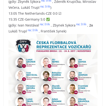
FBC ŠTÍŘI
(góly: Zbyněk Sýkora
, Zdeněk Krupička, Miroslav
FBC ŠTÍŘI
Večera, Lukáš Trupl
)
13:05 The Netherlands-CZE 0:0
☑
15:35 CZE-Germany 5:0
FBC ŠTÍŘI
FBC ŠTÍŘI
(góly: Ivan Nestával
, Zbynek Sykora
,
2x
FBC ŠTÍŘI
Lukáš Trupl
, František Synek)