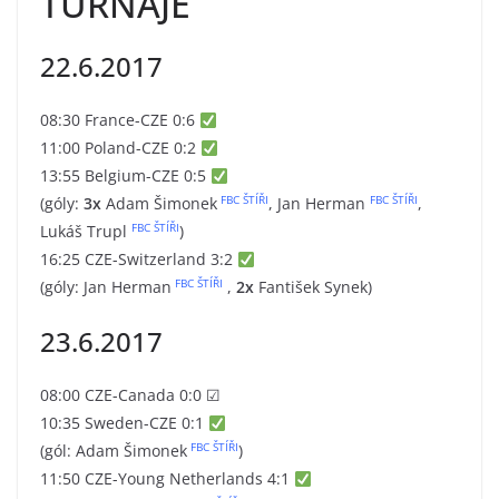
TURNAJE
22.6.2017
08:30 France-CZE 0:6
11:00 Poland-CZE 0:2
13:55 Belgium-CZE 0:5
FBC ŠTÍŘI
FBC ŠTÍŘI
(góly:
3x
Adam Šimonek
, Jan Herman
,
FBC ŠTÍŘI
Lukáš Trupl
)
16:25 CZE-Switzerland 3:2
FBC ŠTÍŘI
(góly: Jan Herman
,
2x
Fantišek Synek)
23.6.2017
08:00 CZE-Canada 0:0
☑
10:35 Sweden-CZE 0:1
FBC ŠTÍŘI
(gól: Adam Šimonek
)
11:50 CZE-Young Netherlands 4:1