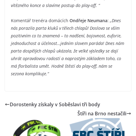
vítězného konce a slavíme postup do play-off. “
Komentář trenéra domácích
Ondřeje Neumana
:
„Dnes
nás porazila parta kluků v tělech chlapů! Doslova se vším
pozitivním co to znamená – to nadšení, bojovnost, euforie,
jednoduchost a účelnost…jedním slovem paráda! Dnes nám
parta dospělých chlapů ukázala, že velké výsledky se dají
uhrát opravdovou radostí a naprostým základem toho, co
má florbalista umět. Hodně štěstí do play-off, nám se
sezona komplikuje.“
Dorostenky získaly v Soběslavi tři body
Štíři na Brno nestačili