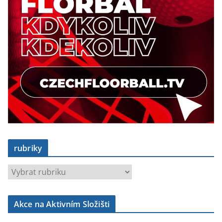
rubriky
r
u
b
Akce na Aktivním Složišti
r
i