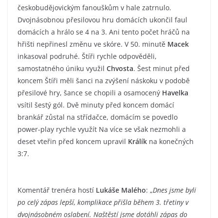
českobudějovickým fanouškům v hale zatrnulo.
Dvojnásobnou přesilovou hru domácích ukončil faul
domácích a hrálo se 4 na 3. Ani tento počet hráčů na
hřišti nepřinesl změnu ve skóre. V 50. minutě
Macek
inkasoval podruhé. Štíři rychle odpověděli,
samostatného úniku využil
Chvosta
. Šest minut před
koncem Štíři měli šanci na zvýšení náskoku v podobě
přesilové hry, šance se chopili a osamocený
Havelka
vsítil šestý gól. Dvě minuty před koncem domácí
brankář zůstal na střídačce, domácím se povedlo
power-play rychle využít Na více se však nezmohli a
deset vteřin před koncem upravil
Králík
na konečných
3:7.
Komentář trenéra hostí
Lukáše Malého
: „
Dnes jsme byli
po celý zápas lepší, komplikace přišla během 3. třetiny v
dvojnásobném oslabení. Naštěstí jsme dotáhli zápas do