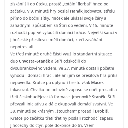
získání šli do útoku, prostě „totální florbal“ hned od
začátku. V 9. minutě hry poslal
Hanák
jedovatou střelu
přímo do boční síťky, míček ale ukázal svoje čáry a
záhadným způsobem šli Štíři do vedení. V 15. minutě
rozhodčí poprvé vyloučili domácí hráče. Největší šanci v
jihočeské přesilovce měli domácí, kteří zaváhání
nepotrestali.
Ve třetí minutě druhé části využilo standartní situace
duo
Chvosta
–
Staněk
a Štíři odskočili do
dvoubrankového vedení. Ve 27. minutě dostali početní
výhodu i domácí hráči, ale ani jim se přesilová hra příliš
nepovedla. Krátce po uplynutí trestu však
Macek
inkasoval. Chvilku po polovině zápasu se opět prosadila
třetí českobudějovická formace, jmenovitě
Staněk
. Štíři
převzali iniciativu a dále okupovali domácí svatyni. Ve
38. minutě se krásným „šťouchem“ prosadil
Drobiš
.
Krátce po začátku třetí třetiny poslali rozhodčí zápasu
Jihočechy do čtyř, poté dokonce do tří. Všem