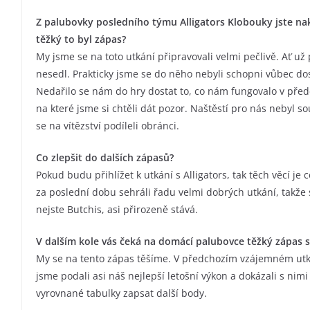
Z palubovky posledního týmu Alligators Klobouky jste nako
těžký to byl zápas?
My jsme se na toto utkání připravovali velmi pečlivě. Ať u
nesedl. Prakticky jsme se do něho nebyli schopni vůbec dost
Nedařilo se nám do hry dostat to, co nám fungovalo v před
na které jsme si chtěli dát pozor. Naštěstí pro nás nebyl s
se na vítězství podíleli obránci.
Co zlepšit do dalších zápasů?
Pokud budu přihlížet k utkání s Alligators, tak těch věcí je
za poslední dobu sehráli řadu velmi dobrých utkání, takže s
nejste Butchis, asi přirozeně stává.
V dalším kole vás čeká na domácí palubovce těžký zápas s
My se na tento zápas těšíme. V předchozím vzájemném utk
jsme podali asi náš nejlepší letošní výkon a dokázali s ni
vyrovnané tabulky zapsat další body.