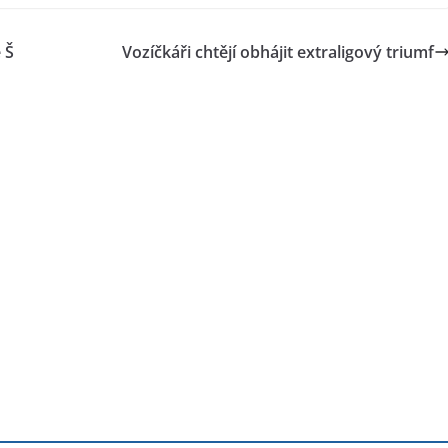
 Š
Vozíčkáři chtějí obhájit extraligový triumf