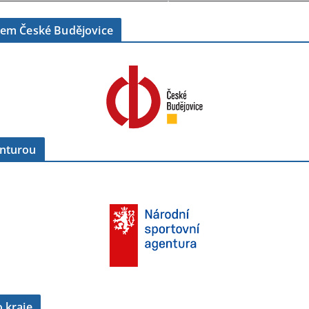
tem České Budějovice
enturou
 kraje