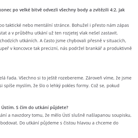
nec po velké bitvě odvezli všechny body a zvítězili 4:2. Jak
ž po taktické nebo mentální stránce. Bohužel i přesto nám zápas
at a v průběhu utkání už ten rozjetej vlak nešel zastavit.
chodzích utkáních. A často jsme chybovali přesně v situacích,
oupeř v koncovce tak precizní, nás podržel brankář a produktivně
 celá řada. Všechno si to ještě rozebereme. Zároveň víme, že jsme
i spíše myslím, že šlo o lehký pokles formy. Což se, pokud
 Ústím. S čím do utkání půjdete?
ání a navzdory tomu, že mělo Ústí slušně našlapanou soupisku,
mi bodovat. Do utkání půjdeme s čistou hlavou a chceme do