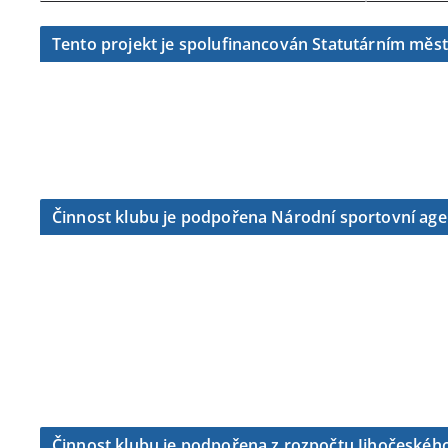
Tento projekt je spolufinancován Statutárním měs
Činnost klubu je podpořena Národní sportovní ag
Činnost klubu je podpořena z rozpočtu Jihočeského