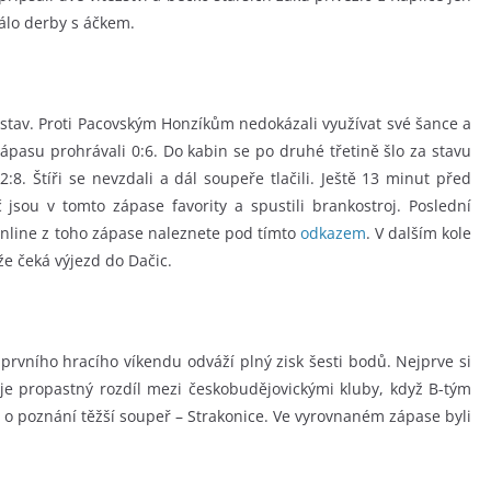
álo derby s áčkem.
dstav. Proti Pacovským Honzíkům nedokázali využívat své šance a
 zápasu prohrávali 0:6. Do kabin se po druhé třetině šlo za stavu
:8. Štíři se nevzdali a dál soupeře tlačili. Ještě 13 minut před
 jsou v tomto zápase favority a spustili brankostroj. Poslední
Online z toho zápase naleznete pod tímto
odkazem
. V dalším kole
že čeká výjezd do Dačic.
 prvního hracího víkendu odváží plný zisk šesti bodů. Nejprve si
 je propastný rozdíl mezi českobudějovickými kluby, když B-tým
 o poznání těžší soupeř – Strakonice. Ve vyrovnaném zápase byli