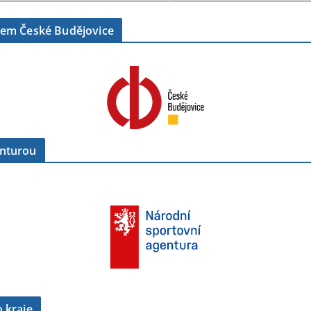
tem České Budějovice
enturou
 kraje