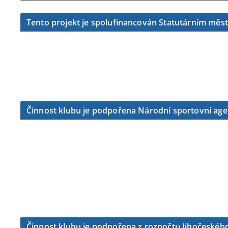
Tento projekt je spolufinancován Statutárním měs
Činnost klubu je podpořena Národní sportovní ag
Činnost klubu je podpořena z rozpočtu Jihočeského