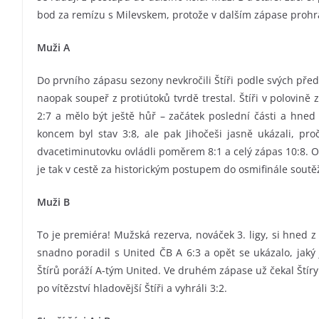
bod za remízu s Milevskem, protože v dalším zápase prohr
Muži A
Do prvního zápasu sezony nevkročili Štíři podle svých pře
naopak soupeř z protiútoků tvrdě trestal. Štíři v polovině
2:7 a mělo být ještě hůř – začátek poslední části a hned 2
koncem byl stav 3:8, ale pak Jihočeši jasně ukázali, proč
dvacetiminutovku ovládli poměrem 8:1 a celý zápas 10:8. 
je tak v cestě za historickým postupem do osmifinále soutě
Muži B
To je premiéra! Mužská rezerva, nováček 3. ligy, si hned z
snadno poradil s United ČB A 6:3 a opět se ukázalo, jaký
Štírů poráží A-tým United. Ve druhém zápase už čekal Štíry
po vítězství hladovější Štíři a vyhráli 3:2.