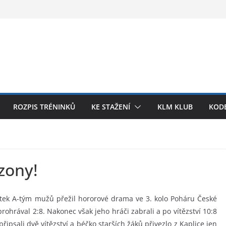
ROZPIS TRÉNINKŮ
KE STAŽENÍ
KLM KLUB
KODE
zony!
pátek A-tým mužů přežil hororové drama ve 3. kolo Poháru České
 prohrával 2:8. Nakonec však jeho hráči zabrali a po vítězství 10:8
připsali dvě vítězství a béčko starších žáků přivezlo z Kaplice jen