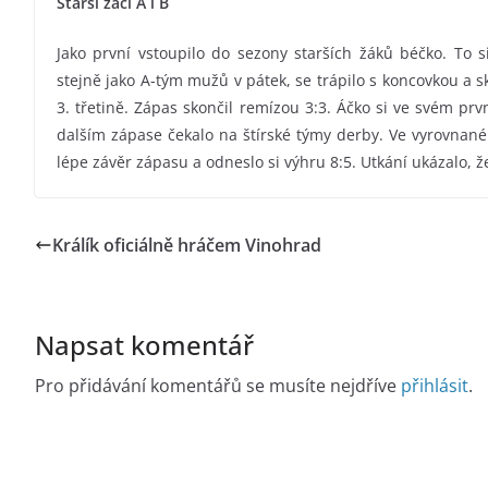
Starší žáci A i B
Jako první vstoupilo do sezony starších žáků béčko. To si 
stejně jako A-tým mužů v pátek, se trápilo s koncovkou a 
3. třetině. Zápas skončil remízou 3:3. Áčko si ve svém prv
dalším zápase čekalo na štírské týmy derby. Ve vyrovnané
lépe závěr zápasu a odneslo si výhru 8:5. Utkání ukázalo, 
Králík oficiálně hráčem Vinohrad
Napsat komentář
Pro přidávání komentářů se musíte nejdříve
přihlásit
.