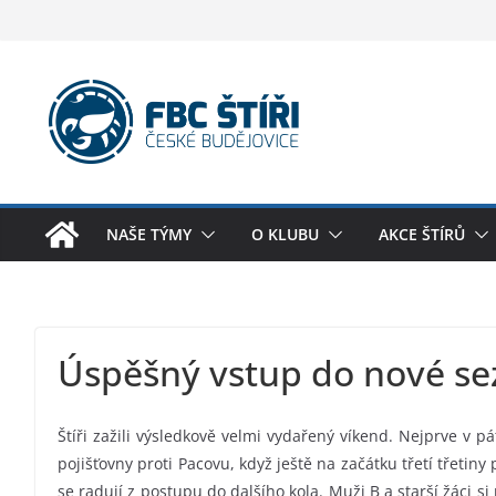
Skip
to
content
NAŠE TÝMY
O KLUBU
AKCE ŠTÍRŮ
Úspěšný vstup do nové se
Štíři zažili výsledkově velmi vydařený víkend. Nejprve v 
pojišťovny proti Pacovu, když ještě na začátku třetí třetiny
se radují z postupu do dalšího kola. Muži B a starší žáci si 