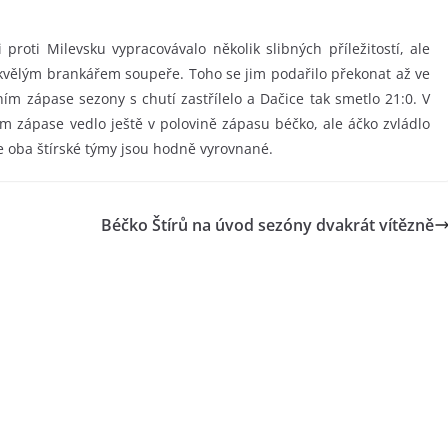
proti Milevsku vypracovávalo několik slibných příležitostí, ale
skvělým brankářem soupeře. Toho se jim podařilo překonat až ve
ním zápase sezony s chutí zastřílelo a Dačice tak smetlo 21:0. V
m zápase vedlo ještě v polovině zápasu béčko, ale áčko zvládlo
že oba štírské týmy jsou hodně vyrovnané.
Béčko Štírů na úvod sezóny dvakrát vítězně