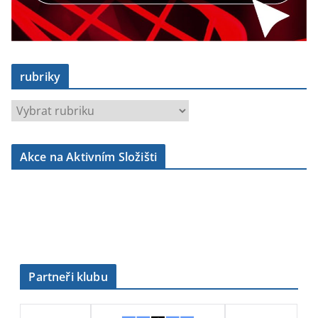
rubriky
r
u
b
Akce na Aktivním Složišti
r
i
k
y
Partneři klubu