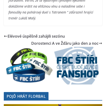
florbalem. Věřím, že se výborným týmovým výkonem
dokážeme vrátit na vítěznou vlnu a naladíme sebe i
fanoušky na pohárový duel s Tatranem “ zdůraznil hrající
trenér Lukáš Malý.
Elévové úspěšně zahájili sezónu
Dorostenci A ve Žďáru jako den a noc
POJĎ HRÁT FLORBAL