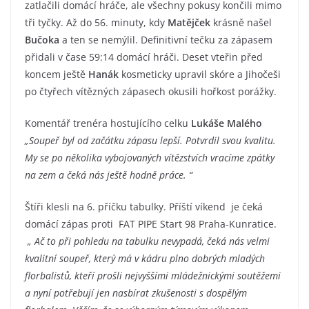
zatlačili domácí hráče, ale všechny pokusy končili mimo
tři tyčky. Až do 56. minuty, kdy
Matějček
krásně našel
Bučoka
a ten se nemýlil. Definitivní tečku za zápasem
přidali v čase 59:14 domácí hráči. Deset vteřin před
koncem ještě
Hanák
kosmeticky upravil skóre a Jihočeši
po čtyřech vítězných zápasech okusili hořkost porážky.
Komentář trenéra hostujícího celku
Lukáše Malého
„Soupeř byl od začátku zápasu lepší. Potvrdil svou kvalitu.
My se po několika vybojovaných vítězstvích vracíme zpátky
na zem a čeká nás ještě hodně práce. “
Štíři klesli na 6. příčku tabulky. Příští víkend je čeká
domácí zápas proti FAT PIPE Start 98 Praha-Kunratice.
„
Ač to při pohledu na tabulku nevypadá, čeká nás velmi
kvalitní soupeř, který má v kádru plno dobrých mladých
florbalistů, kteří prošli nejvyššími mládežnickými soutěžemi
a nyní potřebují jen nasbírat zkušenosti s dospělým