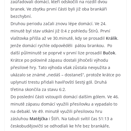
zaúřadovali domácí, kteří odskočili na rozdíl dvou
branek. Ve zbytku první části byli již oba brankáři
bezchybní.
Druhou periodu začali znovu lépe domácí. Ve 24.
minutě byl stav utkání již 0:4 z pohledu Štírů. První
vlaštovka přišla až ve 30.minutě, kdy se prosadil
Králík
.
Jenže domácí rychle odpověděli pátou brankou. Po
další půlminutě se poprvé v první lize prosadil
Bučok
.
Krátce po polovině zápasu dostali Jihočeši výhodu
přesilové hry. Tato výhoda však zůstala nevyužita a
ukázalo se známé „nedáš – dostaneš“, protože krátce po
uplynutí trestu přidali havířovští šestý gól. Druhá
třetina skončila za stavu 6:2.
Do poslední části vstoupili domácí dalším gólem. Ve 46.
minutě zápasu domácí využili přesilovku a vypadalo to
na debakl. Ve 49. minutě využili přesilovou hru
zásluhou
Matějčka
i Štíři. Na tabuli svítil čas 51:13 a
českobudějovičtí se odhodlali ke hře bez brankáře,