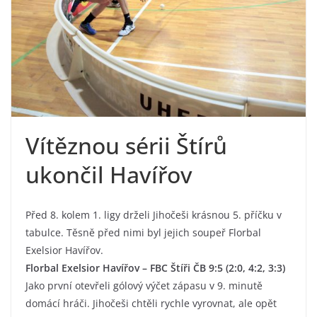
Vítěznou sérii Štírů
ukončil Havířov
Před 8. kolem 1. ligy drželi Jihočeši krásnou 5. příčku v
tabulce. Těsně před nimi byl jejich soupeř Florbal
Exelsior Havířov.
Florbal Exelsior Havířov – FBC Štíři ČB 9:5 (2:0, 4:2, 3:3)
Jako první otevřeli gólový výčet zápasu v 9. minutě
domácí hráči. Jihočeši chtěli rychle vyrovnat, ale opět