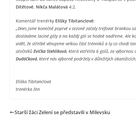
Dítětové
,
Nikča Malátová
4:2.
Komentář trenérky
Elišky Tibitanclové
:
„Dnes jsme konečně poprvé v sezoně začaly trefovat brankou 
dostáváme laciné góly a na každý gól se hodně nadřeme. Ale k
vidět, že střelbě věnujeme velkou část tréninků a ty co chodí ta
útočníků
Evička Stehlíková
, která vstřelila 6 golů, za výborno
Dudáčková
, které nás výborně podržely v důležitých okamžicích
Eliška Tibitanclová
trenérka žen
Starší žáci Zelení se představili v Milevsku