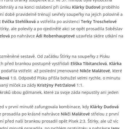
dehrály a na konci oslabení při úniku
Klárky Dudové
proběhlo
dní době pravidelně trénují sevřely soupeřky na jejich polovině a
ět
Evička Stehlíková
a vstřelila po asistenci
Terky Troschelové
tírky, ale polevily a po ojedinělé akci se opět prosadila Soběslav
elová
po nahrávce
Ádi Robenhauptové
uzavřela skóre utkání na
pozměněné sestavě. Od začátku Štírky na soupeřky z Písku
ích před brankou postupně vystřídali
Eliška Tibitanclová
,
Klárka
e podařila vstřelit až poslední jmenované
Nikče Malátové
, které
íková
1:0. Odpověď Písku přišla bohužel velmi rychle, o minutu
vaný míček za zády
Kristýny Petržalové
1:1.
kroků obou gólmanek, které za svoje záda nepustily ani jeden
 hned v první minutě zafungovala kombinace, kdy
Klárky Dudová
e prosadila po krásné nahrávce
Nikči Malátové
střelou z první
 před naší brankou prosadil opět Písek 2:3. Štírky, ale už víc
ední minutě prosadila, po rychlém protiútoku a nahrávce
Jany