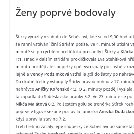
Ženy poprvé bodovaly
Štírky vyrazily v sobotu do Soběslavi, kde se od 9,00 hod ut
že ranní vstávání činí Štírkám potíže. Ve 4. minutě utkání v
minutě se po rychlém protiútoku prosadily i Štírky a
Klárk
1:1. Hned v dalším střídání prokličkovala Eva Stehlíková h
minutu později ale soupeřky opět vyrovnaly po chybě v roz
lajně a
Vendy Podzimková
vstřelila gól do šatny po nahrá
Do druhé třetiny vstoupily Štírky pravou nohou v 17. minu
nahrávce
Aničky Kořenské
4:2. O 2. minuty později vyslala 
ta zapadla do Soběslavské branky 5:2. Ve 23. minutě se po
Nikča Malátová
6:2. Po šestém gólu se trenérka Štírek roz
poprvé v ligové sezoně postavila juniorka
Anežka Dudáčko
když upravila stav na 7:2.
Třetí třetinu začaly lépe soupeřky ze Soběslavi po samostat
asistenci
Zuzky Hynkové
vymetla pavučiny v pravém horním