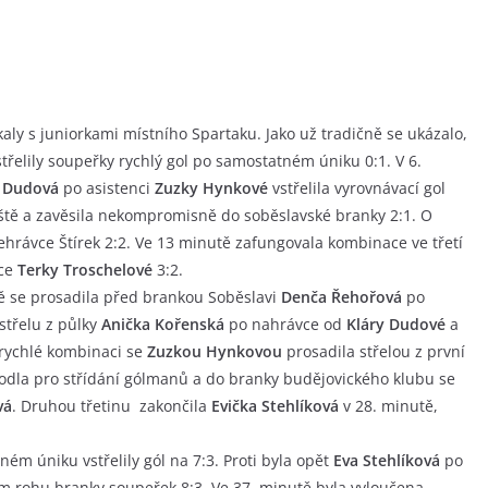
kaly s juniorkami místního Spartaku. Jako už tradičně se ukázalo,
střelily soupeřky rychlý gol po samostatném úniku 0:1. V 6.
a Dudová
po asistenci
Zuzky Hynkové
vstřelila vyrovnávací gol
řiště a zavěsila nekompromisně do soběslavské branky 2:1. O
ehrávce Štírek 2:2. Ve 13 minutě zafungovala kombinace ve třetí
vce
Terky Troschelové
3:2.
tě se prosadila před brankou Soběslavi
Denča Řehořová
po
střelu z půlky
Anička Kořenská
po nahrávce od
Kláry Dudové
a
 rychlé kombinaci se
Zuzkou Hynkovou
prosadila střelou z první
hodla pro střídání gólmanů a do branky budějovického klubu se
vá
. Druhou třetinu zakončila
Evička Stehlíková
v 28. minutě,
ném úniku vstřelily gól na 7:3. Proti byla opět
Eva Stehlíková
po
 rohu branky soupeřek 8:3. Ve 37. minutě byla vyloučena