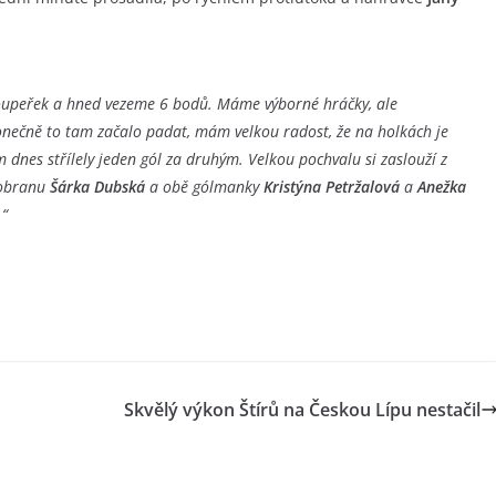
soupeřek a hned vezeme 6 bodů. Máme výborné hráčky, ale
onečně to tam začalo padat, mám velkou radost, že na holkách je
m dnes střílely jeden gól za druhým. Velkou pochvalu si zaslouží z
u obranu
Šárka Dubská
a obě gólmanky
Kristýna Petržalová
a
Anežka
.“
Skvělý výkon Štírů na Českou Lípu nestačil