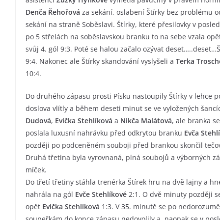
Denča Řehořová
za sekání, oslabení Štírky bez problému o
sekání na straně Soběslavi. Štírky, které přesilovky v posle
po 5 střelách na soběslavskou branku to na sebe vzala op
svůj 4. gól 9:3. Poté se halou začalo ozývat deset…..deset…Š
9:4. Nakonec ale Štírky skandování vyslyšeli a
Terka Trosch
10:4.
Do druhého zápasu prosti Písku nastoupily Štírky v lehce 
doslova vlítly a během deseti minut se ve vyložených šanc
Dudová
,
Evička Stehlíková
a
Nikča Malátová
, ale branka s
poslala luxusní nahrávku před odkrytou branku
Evča Stehl
později po podceněném souboji před brankou skončil tečo
Druhá třetina byla vyrovnaná, plná soubojů a výborných zá
míček.
Do třetí třetiny stáhla trenérka Štírek hru na dvě lajny a
nahrála na gól
Evče Stehlíkové
2:1. O dvě minuty později s
opět
Evička Stehlíková
1:3. V 35. minutě se po nedorozumění
soupeřkám do konce zápasu nedovolily a naopak se v posl