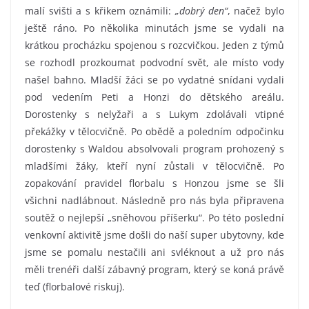
malí svišti a s křikem oznámili:
„dobrý den“
, načež bylo
ještě ráno. Po několika minutách jsme se vydali na
krátkou procházku spojenou s rozcvičkou. Jeden z týmů
se rozhodl prozkoumat podvodní svět, ale místo vody
našel bahno. Mladší žáci se po vydatné snídani vydali
pod vedením Peti a Honzi do dětského areálu.
Dorostenky s nelyžaři a s Lukym zdolávali vtipné
překážky v tělocvičně. Po obědě a poledním odpočinku
dorostenky s Waldou absolvovali program prohozený s
mladšími žáky, kteří nyní zůstali v tělocvičně. Po
zopakování pravidel florbalu s Honzou jsme se šli
všichni nadlábnout. Následně pro nás byla připravena
soutěž o nejlepší „sněhovou příšerku“. Po této poslední
venkovní aktivitě jsme došli do naší super ubytovny, kde
jsme se pomalu nestačili ani svléknout a už pro nás
měli trenéři další zábavný program, který se koná právě
teď (florbalové riskuj).