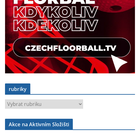
rubriky
r
u
b
Akce na Aktivním Složišti
r
i