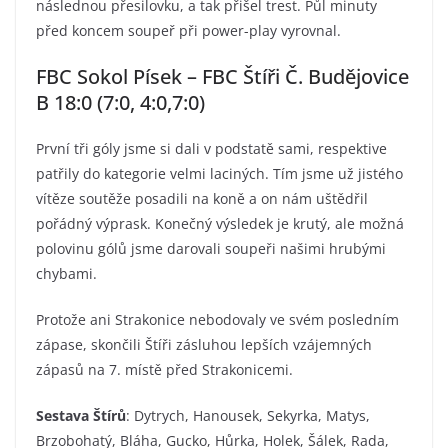
následnou přesilovku, a tak přišel trest. Půl minuty
před koncem soupeř při power-play vyrovnal.
FBC Sokol Písek – FBC Štíři Č. Budějovice
B 18:0 (7:0, 4:0,7:0)
První tři góly jsme si dali v podstatě sami, respektive
patřily do kategorie velmi laciných. Tím jsme už jistého
vítěze soutěže posadili na koně a on nám uštědřil
pořádný výprask. Konečný výsledek je krutý, ale možná
polovinu gólů jsme darovali soupeři našimi hrubými
chybami.
Protože ani Strakonice nebodovaly ve svém posledním
zápase, skončili Štíři zásluhou lepších vzájemných
zápasů na 7. místě před Strakonicemi.
Sestava Štírů
: Dytrych, Hanousek, Sekyrka, Matys,
Brzobohatý, Bláha, Gucko, Hůrka, Holek, Šálek, Rada,