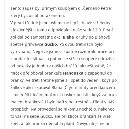
Tento zápas byl přímým soubojem o „Černého Petra“
který by zůstal poraženému.
V první třetině jsme byli mírně lepší, hlavě střelecky
efektivnější a tomu odpovídalo i naše vední 2:0. První
gól dal po samostatné akci
Bláha
, druhý po Bláhově
zpětné přihrávce
Gucko
. Po dvou třetinách bylo
vyrovnáno. Nejprve jsme si špatně rozebrali hráče při
standardní situaci a potom se střela soupeře odrazila
od hokejky jednoho z našich hráčů tak nešťastně, že
míček přeloboval brankáře
Hanouska
a zapadnul do
branky. Ve třetí třetině jsme šli opět do vedení, když po
Šálkově akci skóroval Bláha. Čtyři minuty před koncem
jsme měli ideální možnost náskok pojistit, když za hru v
malém brankovišti bylo nařízeno trestné střílení v náš
prospěch. Na provedení se nikomu nechtělo, nakonec
to vzal na sebe Gucko, ale při kličce brankáři se vrátil
zpět, a tak branka nemohla platit. Nevyužili jsme ani