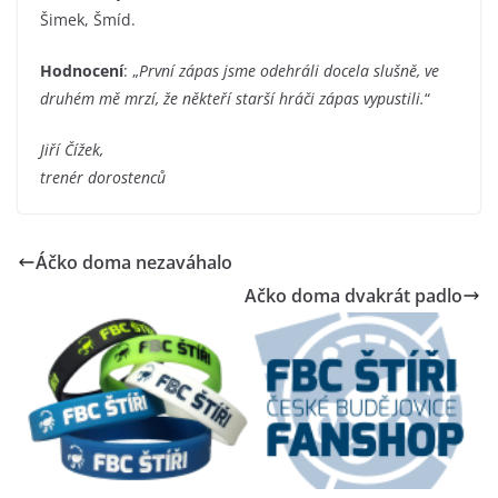
Šimek, Šmíd.
Hodnocení
: „
První zápas jsme odehráli docela slušně, ve
druhém mě mrzí, že někteří starší hráči zápas vypustili.
“
Jiří Čížek,
trenér dorostenců
Áčko doma nezaváhalo
Ačko doma dvakrát padlo