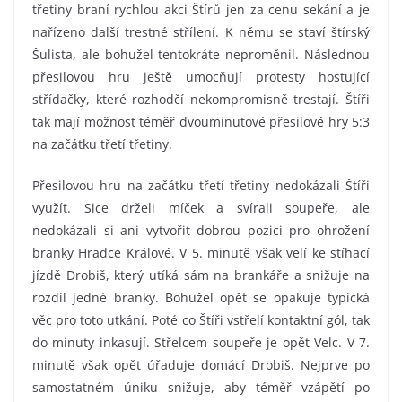
třetiny braní rychlou akci Štírů jen za cenu sekání a je
nařízeno další trestné střílení. K němu se staví štírský
Šulista, ale bohužel tentokráte neproměnil. Následnou
přesilovou hru ještě umocňují protesty hostující
střídačky, které rozhodčí nekompromisně trestají. Štíři
tak mají možnost téměř dvouminutové přesilové hry 5:3
na začátku třetí třetiny.
Přesilovou hru na začátku třetí třetiny nedokázali Štíři
využít. Sice drželi míček a svírali soupeře, ale
nedokázali si ani vytvořit dobrou pozici pro ohrožení
branky Hradce Králové. V 5. minutě však velí ke stíhací
jízdě Drobiš, který utíká sám na brankáře a snižuje na
rozdíl jedné branky. Bohužel opět se opakuje typická
věc pro toto utkání. Poté co Štíři vstřelí kontaktní gól, tak
do minuty inkasují. Střelcem soupeře je opět Velc. V 7.
minutě však opět úřaduje domácí Drobiš. Nejprve po
samostatném úniku snižuje, aby téměř vzápětí po