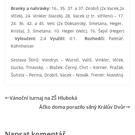
Branky a nahrávky:
16., 35. 37. a 37. Drobiš (2x Vacek,2x
Vlček), 24. Vinkler (Vacek), 28. Vacek (z tr. střílení) – 17.
24. 36. 42. a 45. Velc (2x Doksanský, Smetana, Heger,
Krista), 3. Smetana, 10. Heger (Velc), 16. Šejvl (Heger)
Vyloučení:
2:4
Využití:
0:1.
Rozhodčí:
Paletář,
Kohnheiser
Sestava Štírů: Vondrys – Würstl, Vališ, Vinkler, Vlček,
Gucko, Tinavský, – Blažek, Černý, Chrt – Körner, Pražák,
Šulista – Perina, Drobiš, Vacek – Novák. Trenér: Novotný
Vánoční turnaj na ZŠ Hluboká
Áčko doma porazilo silný Králův Dvůr
Napsat komentář