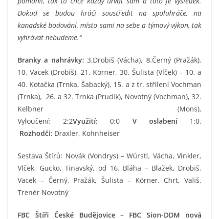
pomohli, tak to chce každý urvat sám a toto je výsledek.
Dokud se budou hráči soustředit na spoluhráče, na
kanadské bodování, místo sami na sebe a týmový výkon, tak
vyhrávat nebudeme.“
Branky a nahrávky:
3.Drobiš (Vácha), 8.Černý (Pražák),
10. Vacek (Drobiš), 21. Körner, 30. Šulista (Vlček) – 10. a
40. Kotačka (Trnka, Šabacký), 15. a z tr. střílení Vochman
(Trnka), 26. a 32. Trnka (Prudík), Novotný (Vochman), 32.
Kelbner (Mons),
Vyloučení: 2:2
Využití:
0:0
V oslabení
1:0.
Rozhodčí:
Draxler, Kohnheiser
Sestava Štírů: Novák (Vondrys) – Würstl, Vácha, Vinkler,
Vlček, Gucko, Tinavský, od 16. Bláha – Blažek, Drobiš,
Vacek – Černý, Pražák, Šulista – Körner, Chrt, Vališ.
Trenér Novotný
FBC Štíři České Budějovice – FBC Sion-DDM nová