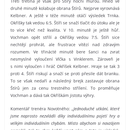
Třetí třetina je však pro Štíry noční můrou. Hned ve
druhé minutě kolabuje obrana Štírů. Nejprve vyrovnává
Kelbner. A ještě v téže minutě otáčí výsledek Trnka.
Okříšky tak vedou 6:5. Štíři se snaží tlačit do útoku ale je
to více křeč než kvalita. V 10. minutě je ještě hůř.
Vochman opět střílí a Okříšky vedou 7:5. Štíři sice
nechtějí prohrát, ale frustrace vítězí nad zdravým
rozumem. Ve třinácté minutě bere šanci na zvrat
nesmyslné vyloučení Vlčka s Vinklerem. Zároveň je
s nimi vyloučen i hráč Okříšek Kelbner. Hraje se tak 3
proti 4. Štíři riskují a snaží se proti přesile dát branku.
To se však nedaří a následný brejk zastavuje obrana
Štírů jen za cenu trestného střílení. To proměňuje
Vochman a dává tak Okříškám jistotu výhry.
Komentář trenéra Novotného:
„Jednoduché utkání, které
jsme naprosto nezvládli díky individuálnímu pojetí hry a
velkým individuálním chybám. Místo abychom si navzájem