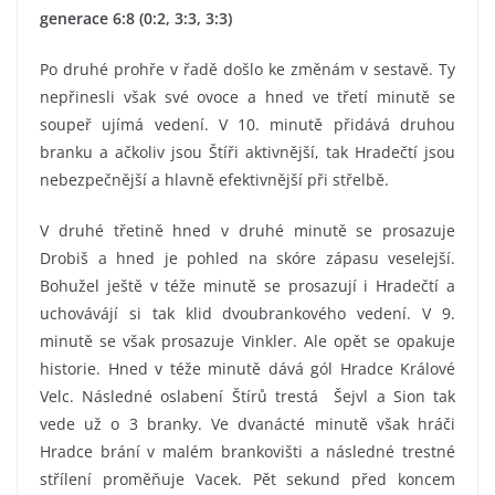
generace 6:8 (0:2, 3:3, 3:3)
Po druhé prohře v řadě došlo ke změnám v sestavě. Ty
nepřinesli však své ovoce a hned ve třetí minutě se
soupeř ujímá vedení. V 10. minutě přidává druhou
branku a ačkoliv jsou Štíři aktivnější, tak Hradečtí jsou
nebezpečnější a hlavně efektivnější při střelbě.
V druhé třetině hned v druhé minutě se prosazuje
Drobiš a hned je pohled na skóre zápasu veselejší.
Bohužel ještě v téže minutě se prosazují i Hradečtí a
uchovávájí si tak klid dvoubrankového vedení. V 9.
minutě se však prosazuje Vinkler. Ale opět se opakuje
historie. Hned v téže minutě dává gól Hradce Králové
Velc. Následné oslabení Štírů trestá Šejvl a Sion tak
vede už o 3 branky. Ve dvanácté minutě však hráči
Hradce brání v malém brankovišti a následné trestné
střílení proměňuje Vacek. Pět sekund před koncem