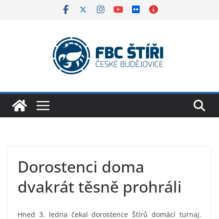
Skip
to
content
Dorostenci doma
dvakrát těsně prohráli
Hned 3. ledna čekal dorostence Štírů domácí turnaj.