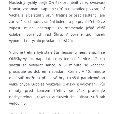
Následný rychlý brejk Okříšek proměnil ve vyrovnávací
branku Vochman. Kapitán Štírů a navrátilec po zranění
Vácha, si sice stihl v první třetině připsat asistenci, ale
zároveň si obnovil zranění kolene a po první třetině ze
zápasu musel odstoupit. To znamenalo ještě větší
oslabení obraných řad Štírů. V obraně tak museli
vypomoci narychlo povolaní starší žáci.
V druhé třetině byli stále Štíři lepším týmem. Snažili se
Okříšky vysoko napadat. I díky tomu měli více míček a
snažili se vytvářet šance. V 6. minutě se konečně
prosazuje po dobrém napadání Körner. V 10. minutě
mají Štíři možnost přesilové hry. Tu však paradoxně po
velké chybě Drobiše využívají Okříšky k vyrovnání. Půl
minuty před koncem třetiny se však prosazuje
nechytatelnou „raketou vzdu-vzduch“ Šulista. Štíři tak
vedou 4:5.