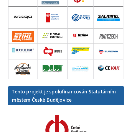
Tento projekt je spolufinancován Statutárním
městem České Budějovice