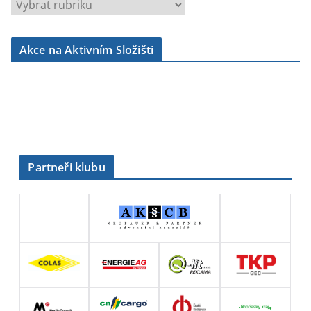
r
u
b
Akce na Aktivním Složišti
r
i
k
y
Partneři klubu