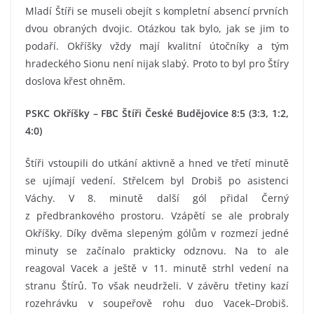
Mladí Štíři se museli obejít s kompletní absencí prvních
dvou obraných dvojic. Otázkou tak bylo, jak se jim to
podaří. Okříšky vždy mají kvalitní útočníky a tým
hradeckého Sionu není nijak slabý. Proto to byl pro Štíry
doslova křest ohněm.
PSKC Okříšky – FBC Štíři České Budějovice 8:5 (3:3, 1:2,
4:0)
Štíři vstoupili do utkání aktivně a hned ve třetí minutě
se ujímají vedení. Střelcem byl Drobiš po asistenci
Váchy. V 8. minutě další gól přidal Černý
z předbrankového prostoru. Vzápětí se ale probraly
Okříšky. Díky dvěma slepeným gólům v rozmezí jedné
minuty se začínalo prakticky odznovu. Na to ale
reagoval Vacek a ještě v 11. minutě strhl vedení na
stranu Štírů. To však neudrželi. V závěru třetiny kazí
rozehrávku v soupeřově rohu duo Vacek–Drobiš.