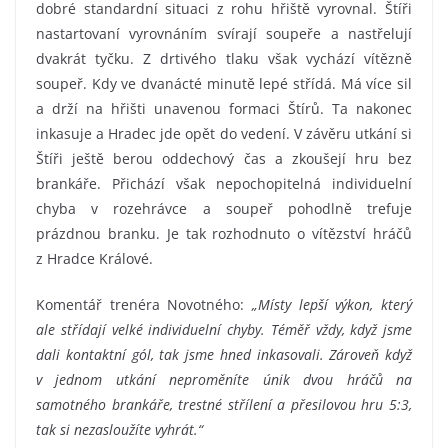
dobré standardní situaci z rohu hřiště vyrovnal. Štíři
nastartovaní vyrovnáním svírají soupeře a nastřelují
dvakrát tyčku. Z drtivého tlaku však vychází vítězně
soupeř. Kdy ve dvanácté minutě lepé střídá. Má více sil
a drží na hřišti unavenou formaci Štírů. Ta nakonec
inkasuje a Hradec jde opět do vedení. V závěru utkání si
Štíři ještě berou oddechový čas a zkoušejí hru bez
brankáře. Přichází však nepochopitelná individuelní
chyba v rozehrávce a soupeř pohodlně trefuje
prázdnou branku. Je tak rozhodnuto o vítězství hráčů
z Hradce Králové.
Komentář trenéra Novotného:
„Místy lepší výkon, který
ale střídají velké individuelní chyby. Téměř vždy, když jsme
dali kontaktní gól, tak jsme hned inkasovali. Zároveň když
v jednom utkání neproměníte únik dvou hráčů na
samotného brankáře, trestné střílení a přesilovou hru 5:3,
tak si nezasloužíte vyhrát.“