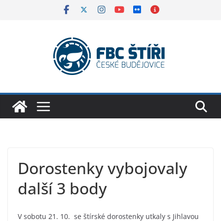
Skip
to
content
Dorostenky vybojovaly
další 3 body
V sobotu 21. 10. se štírské dorostenky utkaly s Jihlavou