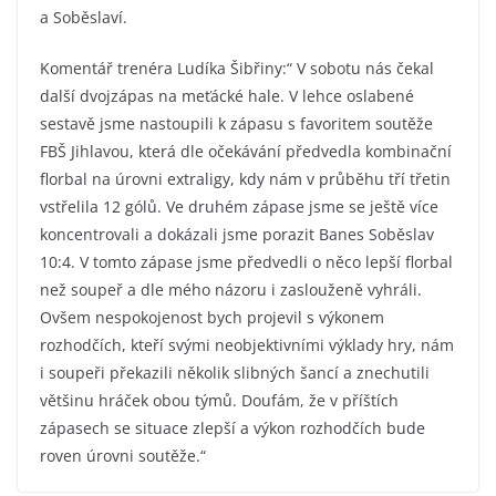
a Soběslaví.
Komentář trenéra Ludíka Šibřiny:“ V sobotu nás čekal
další dvojzápas na meťácké hale. V lehce oslabené
sestavě jsme nastoupili k zápasu s favoritem soutěže
FBŠ Jihlavou, která dle očekávání předvedla kombinační
florbal na úrovni extraligy, kdy nám v průběhu tří třetin
vstřelila 12 gólů. Ve druhém zápase jsme se ještě více
koncentrovali a dokázali jsme porazit Banes Soběslav
10:4. V tomto zápase jsme předvedli o něco lepší florbal
než soupeř a dle mého názoru i zaslouženě vyhráli.
Ovšem nespokojenost bych projevil s výkonem
rozhodčích, kteří svými neobjektivními výklady hry, nám
i soupeři překazili několik slibných šancí a znechutili
většinu hráček obou týmů. Doufám, že v příštích
zápasech se situace zlepší a výkon rozhodčích bude
roven úrovni soutěže.“