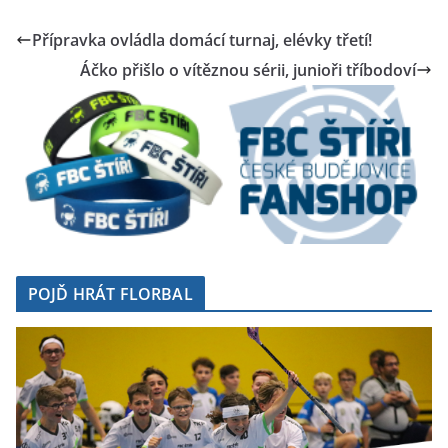
Přípravka ovládla domácí turnaj, elévky třetí!
Áčko přišlo o vítěznou sérii, junioři tříbodoví
POJĎ HRÁT FLORBAL