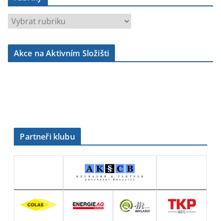
r
u
b
Akce na Aktivním Složišti
r
i
k
y
Partneři klubu