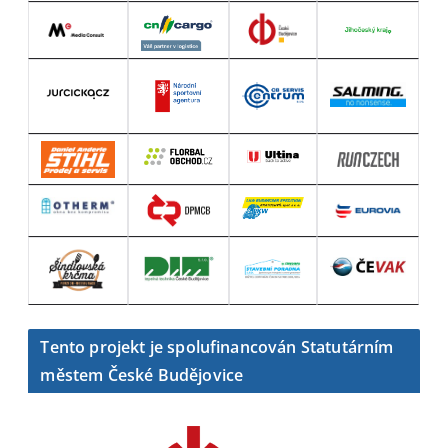
Tento projekt je spolufinancován Statutárním
městem České Budějovice