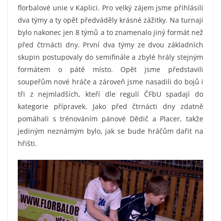
florbalové unie v Kaplici. Pro velký zájem jsme přihlásili
dva týmy a ty opět předváděly krásné zážitky. Na turnaji
bylo nakonec jen 8 týmů a to znamenalo jiný formát než
před čtrnácti dny. První dva týmy ze dvou základních
skupin postupovaly do semifinále a zbylé hrály stejným
formátem o páté místo. Opět jsme představili
soupeřům nové hráče a zároveň jsme nasadili do bojů i
tři z nejmladších, kteří dle regulí ČFbU spadají do
kategorie přípravek. Jako před čtrnácti dny zdatně
pomáhali s trénováním pánové Dědič a Placer, takže
jediným neznámým bylo, jak se bude hráčům dařit na
hřišti.