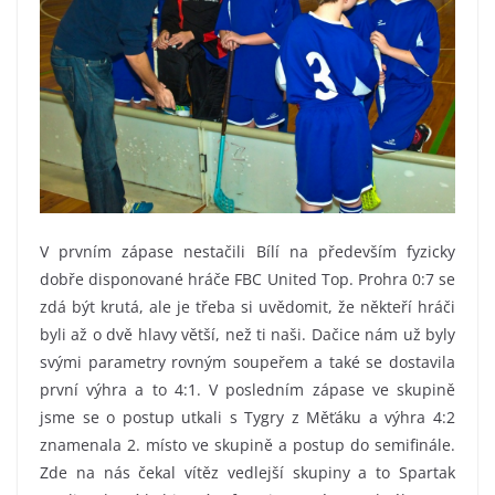
V prvním zápase nestačili Bílí na především fyzicky
dobře disponované hráče FBC United Top. Prohra 0:7 se
zdá být krutá, ale je třeba si uvědomit, že někteří hráči
byli až o dvě hlavy větší, než ti naši. Dačice nám už byly
svými parametry rovným soupeřem a také se dostavila
první výhra a to 4:1. V posledním zápase ve skupině
jsme se o postup utkali s Tygry z Měťáku a výhra 4:2
znamenala 2. místo ve skupině a postup do semifinále.
Zde na nás čekal vítěz vedlejší skupiny a to Spartak