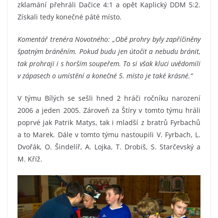
zklamání přehráli Dačice 4:1 a opět Kaplický DDM 5:2.
Získali tedy konečné páté místo.
Komentář trenéra Novotného: „Obě prohry byly zapříčiněny
špatným bráněním. Pokud budu jen útočit a nebudu bránit,
tak prohraji i s horším soupeřem. To si však kluci uvědomili
v zápasech o umístění a konečné 5. místo je také krásné.“
V týmu Bílých se sešli hned 2 hráči ročníku narození
2006 a jeden 2005. Zároveň za Štíry v tomto týmu hráli
poprvé jak Patrik Matys, tak i mladší z bratrů Fyrbachů
a to Marek. Dále v tomto týmu nastoupili V. Fyrbach, L.
Dvořák, O. Šindelíř, A. Lojka, T. Drobiš, S. Starčevský a
M. Kříž.