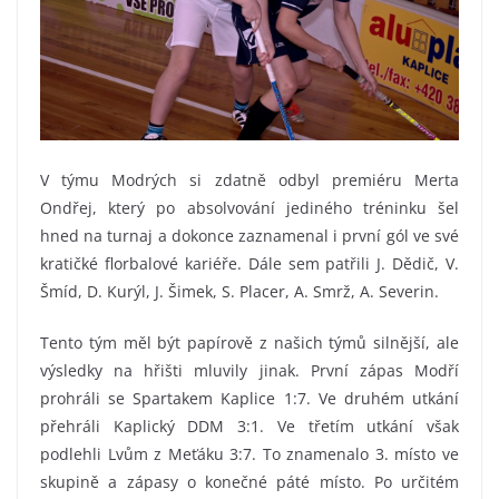
V týmu Modrých si zdatně odbyl premiéru Merta
Ondřej, který po absolvování jediného tréninku šel
hned na turnaj a dokonce zaznamenal i první gól ve své
kratičké florbalové kariéře. Dále sem patřili J. Dědič, V.
Šmíd, D. Kurýl, J. Šimek, S. Placer, A. Smrž, A. Severin.
Tento tým měl být papírově z našich týmů silnější, ale
výsledky na hřišti mluvily jinak. První zápas Modří
prohráli se Spartakem Kaplice 1:7. Ve druhém utkání
přehráli Kaplický DDM 3:1. Ve třetím utkání však
podlehli Lvům z Meťáku 3:7. To znamenalo 3. místo ve
skupině a zápasy o konečné páté místo. Po určitém