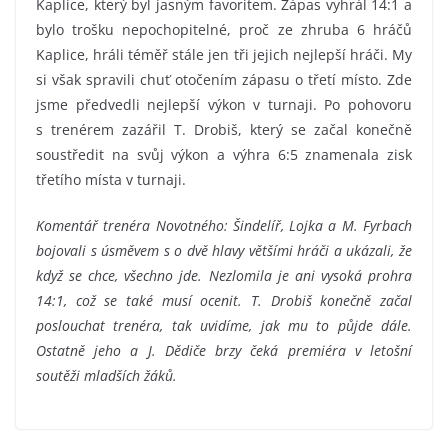
Kaplice, který byl jasným favoritem. Zápas vyhrál 14:1 a
bylo trošku nepochopitelné, proč ze zhruba 6 hráčů
Kaplice, hráli téměř stále jen tři jejich nejlepší hráči. My
si však spravili chuť otočením zápasu o třetí místo. Zde
jsme předvedli nejlepší výkon v turnaji. Po pohovoru
s trenérem zazářil T. Drobiš, který se začal konečně
soustředit na svůj výkon a výhra 6:5 znamenala zisk
třetího místa v turnaji.
Komentář trenéra Novotného: Šindelíř, Lojka a M. Fyrbach
bojovali s úsměvem s o dvě hlavy většími hráči a ukázali, že
když se chce, všechno jde. Nezlomila je ani vysoká prohra
14:1, což se také musí ocenit. T. Drobiš konečně začal
poslouchat trenéra, tak uvidíme, jak mu to půjde dále.
Ostatně jeho a J. Dědiče brzy čeká premiéra v letošní
soutěži mladších žáků.