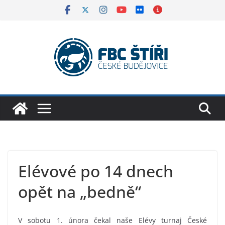
Skip
to
content
Elévové po 14 dnech
opět na „bedně“
V sobotu 1. února čekal naše Elévy turnaj České