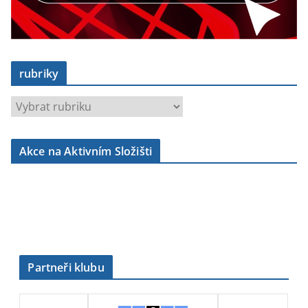
rubriky
r
u
b
Akce na Aktivním Složišti
r
i
k
y
Partneři klubu