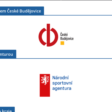
tem České Budějovice
enturou
 kraje