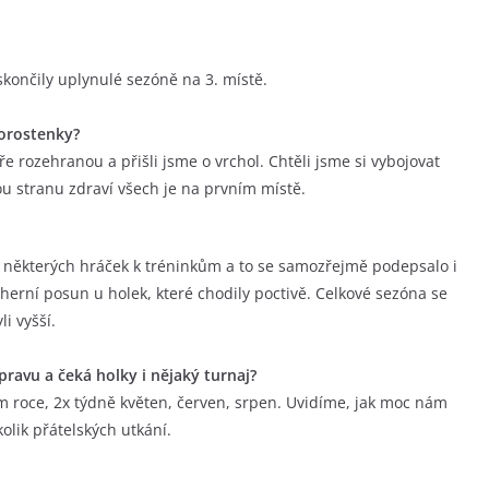
končily uplynulé sezóně na 3. místě.
orostenky?
e rozehranou a přišli jsme o vrchol. Chtěli jsme si vybojovat
u stranu zdraví všech je na prvním místě.
u některých hráček k tréninkům a to se samozřejmě podepsalo i
herní posun u holek, které chodily poctivě. Celkové sezóna se
li vyšší.
ípravu a čeká holky i nějaký turnaj?
ém roce, 2x týdně květen, červen, srpen. Uvidíme, jak moc nám
lik přátelských utkání.