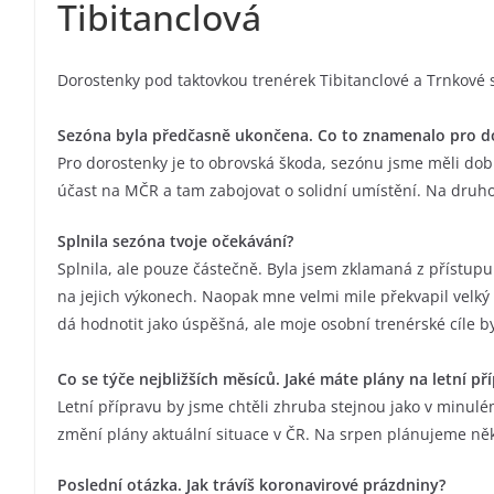
Tibitanclová
Dorostenky pod taktovkou trenérek Tibitanclové a Trnkové s
Sezóna byla předčasně ukončena. Co to znamenalo pro d
Pro dorostenky je to obrovská škoda, sezónu jsme měli dobř
účast na MČR a tam zabojovat o solidní umístění. Na druho
Splnila sezóna tvoje očekávání?
Splnila, ale pouze částečně. Byla jsem zklamaná z přístup
na jejich výkonech. Naopak mne velmi mile překvapil velký 
dá hodnotit jako úspěšná, ale moje osobní trenérské cíle by
Co se týče nejbližších měsíců. Jaké máte plány na letní př
Letní přípravu by jsme chtěli zhruba stejnou jako v minul
změní plány aktuální situace v ČR. Na srpen plánujeme něko
Poslední otázka. Jak trávíš koronavirové prázdniny?