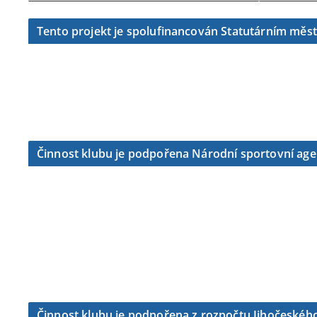
Tento projekt je spolufinancován Statutárním měs
Činnost klubu je podpořena Národní sportovní ag
Činnost klubu je podpořena z rozpočtu Jihočeského