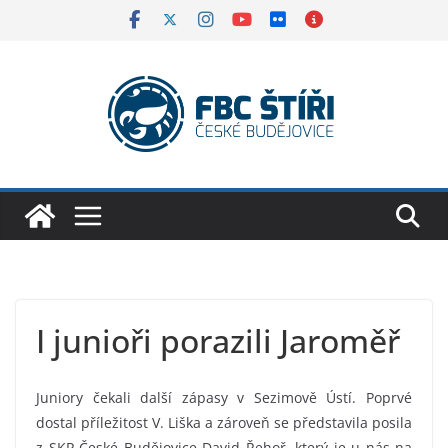
Skip
to
content
I junioři porazili Jaroměř
Juniory čekali další zápasy v Sezimově Ústí. Poprvé
dostal příležitost V. Liška a zároveň se představila posila
z SKP České Budějovice David Řehoř, který je u nás na