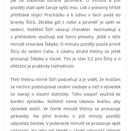
jak na staženou obranu Jaroměře. O minutu a půl
později však opět čaruje vyšší moc. Lob z poloviny hřiště
přelétává stojící Procházku a k údivu v šech padá do
branky Štírů. Zkrátka gól z nebe a Jaroměř je opět ve
vedení. Naštěstí Štíři ukazují charakter. Nezmatkují a
s přehledem využívají své herní převahy. Ještě v téže
minutě srovnává Štěpka. O minutu později posílá prvně
Štíry do vedení Caha. V závěru druhé třetiny se ještě
prosazují Štěpka a Vacek. Tím je stav 5:2 pro Štíry a o
vítězství je prakticky rozhodnuto.
Třetí třetinu mírně Štíři podceňují a je vidět, že hráčům
se nechce podstupovat osobní souboje a než o výsledek
se starají o vlastní statistiky. Toho soupeř využívá ke
korekci výsledku. Naštěstí nemá takovou kvalitu, aby
výsledek otočil. Ve čtvrté minutě třetiny se prosazuje
Jarkovský. Na jeho branku o půl minuty později
odpovídá Svintek. V jedenácté minutě se prosazuje opět
Jarkovský. Na jeho gól téměř v zápětí odpovídá Vilímek