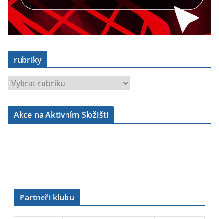
rubriky
r
u
b
Akce na Aktivním Složišti
r
i
k
y
Partneři klubu