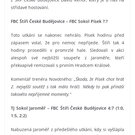
střídavé hostování.
FBC Štíři České Budějovice – FBC Sokol Písek ?:?
Toto utkání se nakonec nehrálo. Písek hodinu před
zápasem volal, že pro nemoc nepřijede. Štíři tak 4
hodiny proseděli v promrzlé hale. Sledovali v akci
alespoň své nejbližší soupeře z Jaroměře, kteří
překvapivě remizovali s prvním Hradcem Králové.
Komentář trenéra Novotného:
„Škoda, že Písek chce hrát
2. nejvyšší soutěž s tak málo hráči. Někdy to pak přináší
takovéto nepříjemné momenty.“
TJ Sokol Jaroměř – FBC Štíři České Budějovice 4:7 (1:0,
1:5, 2:2)
Nabuzená Jaroměř z předešlého utkání, kdy si vyšlápla