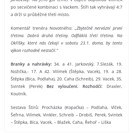
po secvičené kombinaci s Vackem. Štíři tak vyhrávají 4:7
a drží si průběžné třetí místo.
Komentář trenéra Novotného:
„Zbytečně nervózní první
třetina. Dobrá druhá třetiny. Odfláklá třetí třetina. Na
Okříšky, které nás čekají v sobotu 23.1. doma, by tento
výkon rozhodně nestačil.“
Branky a nahrávky:
34. a 41. Jarkovský,
7.Slezák, 19.
Nožička,- 17. A 42. Vilímek (Štěpka, Vacek), 19. a 28.
Štěpka (Bíca, Podlaha), 20. Caha (Schreib), 29. Vacek, 35.
Svintek (Perek)
Bez vyloučení. Rozhodčí:
Draxler,
Koutník.
Sestava Štírů: Procházka (Kopačka) – Podlaha, Vlček,
Šefrna, Vilímek, Vinkler, Schreib – Drobiš, Perek, Svintek
– Štěpka, Bíca, Vacek, – Blažek, Caha, Řehoř – Liška