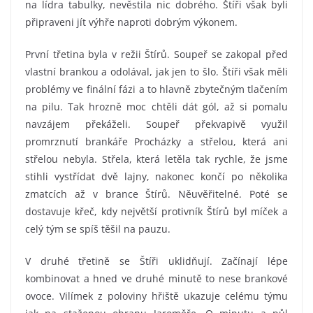
na lídra tabulky, nevěstila nic dobrého. Štíři však byli
připraveni jít výhře naproti dobrým výkonem.
První třetina byla v režii Štírů. Soupeř se zakopal před
vlastní brankou a odolával, jak jen to šlo. Štíři však měli
problémy ve finální fázi a to hlavně zbytečným tlačením
na pilu. Tak hrozně moc chtěli dát gól, až si pomalu
navzájem překáželi. Soupeř překvapivě využil
promrznutí brankáře Procházky a střelou, která ani
střelou nebyla. Střela, která letěla tak rychle, že jsme
stihli vystřídat dvě lajny, nakonec končí po několika
zmatcích až v brance Štírů. Něuvěřitelné. Poté se
dostavuje křeč, kdy největší protivník Štírů byl míček a
celý tým se spíš těšil na pauzu.
V druhé třetině se Štíři uklidňují. Začínají lépe
kombinovat a hned ve druhé minutě to nese brankové
ovoce. Vilímek z poloviny hřiště ukazuje celému týmu