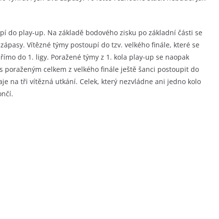
upí do play-up. Na základě bodového zisku po základní části se
 zápasy. Vítězné týmy postoupí do tzv. velkého finále, které se
ímo do 1. ligy. Poražené týmy z 1. kola play-up se naopak
 s poraženým celkem z velkého finále ještě šanci postoupit do
aje na tři vítězná utkání. Celek, který nezvládne ani jedno kolo
nčí.