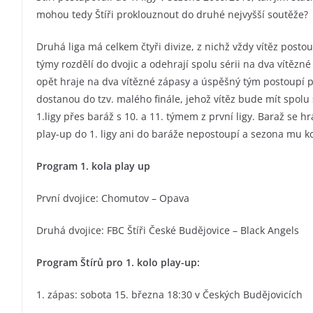
mohou tedy Štíři proklouznout do druhé nejvyšší soutěže?
Druhá liga má celkem čtyři divize, z nichž vždy vítěz posto
týmy rozdělí do dvojic a odehrají spolu sérii na dva vítězné
opět hraje na dva vítězné zápasy a úspěšný tým postoupí př
dostanou do tzv. malého finále, jehož vítěz bude mít spolu
1.ligy přes baráž s 10. a 11. týmem z první ligy. Baraž se hr
play-up do 1. ligy ani do baráže nepostoupí a sezona mu ko
Program 1. kola play up
První dvojice: Chomutov – Opava
Druhá dvojice: FBC Štíři České Budějovice – Black Angels
Program Štírů pro 1. kolo play-up:
1. zápas: sobota 15. března 18:30 v Českých Budějovicích