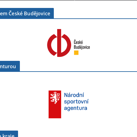
tem České Budějovice
enturou
 kraje