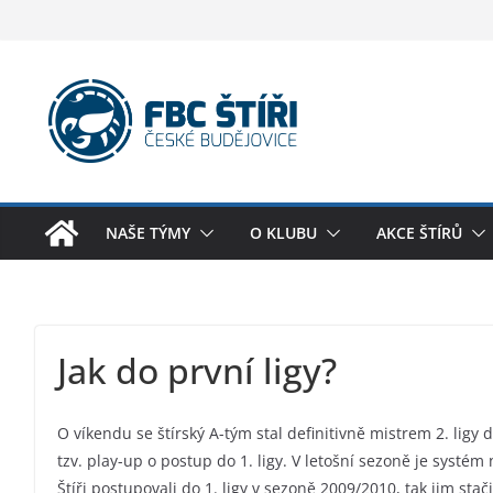
Skip
to
content
NAŠE TÝMY
O KLUBU
AKCE ŠTÍRŮ
Jak do první ligy?
O víkendu se štírský A-tým stal definitivně mistrem 2. ligy di
tzv. play-up o postup do 1. ligy. V letošní sezoně je systém 
Štíři postupovali do 1. ligy v sezoně 2009/2010, tak jim stač