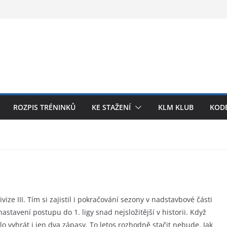
ROZPIS TRÉNINKŮ
KE STAŽENÍ
KLM KLUB
KODE
vize III. Tím si zajistil i pokračování sezony v nadstavbové části
nastavení postupu do 1. ligy snad nejsložitější v historii. Když
ilo vyhrát i jen dva zápasy. To letos rozhodně stačit nebude. Jak