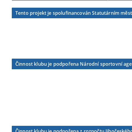
Tento projekt je spolufinancován Statutárním měs
Činnost klubu je podpořena Národní sportovní ag
Činnost klubu je podpořena z rozpočtu Jihočeského