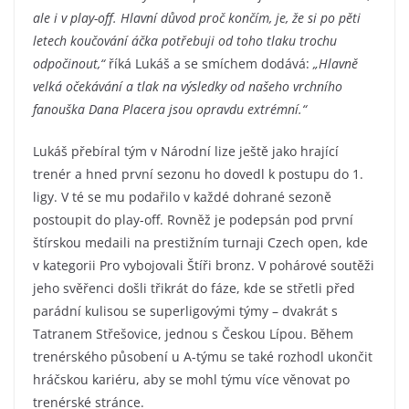
ale i v play-off. Hlavní důvod proč končím, je, že si po pěti
letech koučování áčka potřebuji od toho tlaku trochu
odpočinout,“
říká Lukáš a se smíchem dodává:
„Hlavně
velká očekávání a tlak na výsledky od našeho vrchního
fanouška Dana Placera jsou opravdu extrémní.“
Lukáš přebíral tým v Národní lize ještě jako hrající
trenér a hned první sezonu ho dovedl k postupu do 1.
ligy. V té se mu podařilo v každé dohrané sezoně
postoupit do play-off. Rovněž je podepsán pod první
štírskou medaili na prestižním turnaji Czech open, kde
v kategorii Pro vybojovali Štíři bronz. V pohárové soutěži
jeho svěřenci došli třikrát do fáze, kde se střetli před
parádní kulisou se superligovými týmy – dvakrát s
Tatranem Střešovice, jednou s Českou Lípou. Během
trenérského působení u A-týmu se také rozhodl ukončit
hráčskou kariéru, aby se mohl týmu více věnovat po
trenérské stránce.