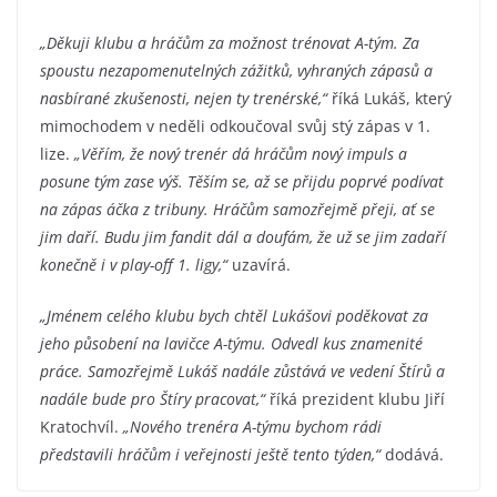
„Děkuji klubu a hráčům za možnost trénovat A-tým. Za
spoustu nezapomenutelných zážitků, vyhraných zápasů a
nasbírané zkušenosti, nejen ty trenérské,“
říká Lukáš, který
mimochodem v neděli odkoučoval svůj stý zápas v 1.
lize.
„Věřím, že nový trenér dá hráčům nový impuls a
posune tým zase výš. Těším se, až se přijdu poprvé podívat
na zápas áčka z tribuny. Hráčům samozřejmě přeji, ať se
jim daří. Budu jim fandit dál a doufám, že už se jim zadaří
konečně i v play-off 1. ligy,“
uzavírá.
„Jménem celého klubu bych chtěl Lukášovi poděkovat za
jeho působení na lavičce A-týmu. Odvedl kus znamenité
práce. Samozřejmě Lukáš nadále zůstává ve vedení Štírů a
nadále bude pro Štíry pracovat,“
říká prezident klubu Jiří
Kratochvíl.
„Nového trenéra A-týmu bychom rádi
představili hráčům i veřejnosti ještě tento týden,“
dodává.