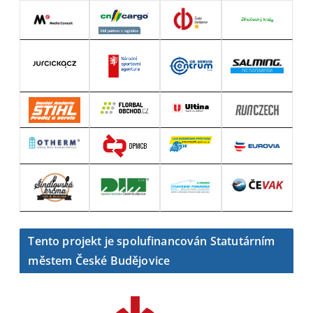
Tento projekt je spolufinancován Statutárním
městem České Budějovice