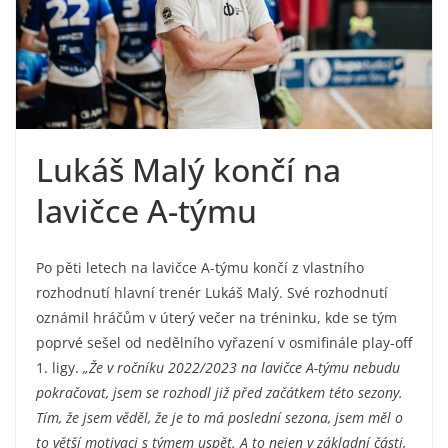
Lukáš Malý končí na
lavičce A-týmu
Po pěti letech na lavičce A-týmu končí z vlastního
rozhodnutí hlavní trenér Lukáš Malý. Své rozhodnutí
oznámil hráčům v úterý večer na tréninku, kde se tým
poprvé sešel od nedělního vyřazení v osmifinále play-off
1. ligy.
„Že v ročníku 2022/2023 na lavičce A-týmu nebudu
pokračovat, jsem se rozhodl již před začátkem této sezony.
Tím, že jsem věděl, že je to má poslední sezona, jsem měl o
to větší motivaci s týmem uspět. A to nejen v základní části,