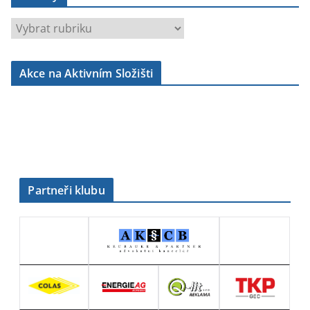
r
u
b
Akce na Aktivním Složišti
r
i
k
y
Partneři klubu