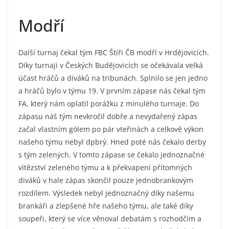
Modří
Další turnaj čekal tým FBC Štíři ČB modří v Hrdějovicích.
Díky turnaji v Českých Budějovicích se očekávala velká
účast hráčů a diváků na tribunách. Splnilo se jen jedno
a hráčů bylo v týmu 19. V prvním zápase nás čekal tým
FA, který nám oplatil porážku z minulého turnaje. Do
zápasu náš tým nevkročil dobře a nevydařený zápas
začal vlastním gólem po pár vteřinách a celkově výkon
našeho týmu nebyl dpbrý. Hned poté nás čekalo derby
s tým zelených. V tomto zápase se čekalo jednoznačné
vítězství zeleného týmu a k překvapení přítomných
diváků v hale zápas skončil pouze jednobrankovým
rozdílem. Výsledek nebyl jednoznačný díky našemu
brankáři a zlepšené hře našeho týmu, ale také díky
soupeři, který se více věnoval debatám s rozhodčím a