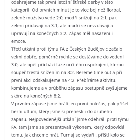
odehrajeme tak první letošní štírské derby v této
kategorii. Od prvních minut je to více boj než florbal,
zelené mužstvo vede 2:0, modří snižují na 2:1, pak
zelení přidávají na 3:1, ale modří se nevzdávají a
upravují na konečných 3:2. Zápas měl nasazení i
emoce.
Třetí utkání proti týmu FA z Českých Budějovic začalo
velmi dobře, poměrně rychle se dostáváme do vedení
3:0, ale opět přichází fáze určitého uspokojení, kterou
soupeř trestá snížením na 3:2. Bereme time out a při
první akci odskakujeme na 4:2. Přebíráme aktivitu,
kombinujeme a v průběhu zápasu postupně zvyšujeme
skóre na konečných 8:2.
V prvním zápase jsme hráli jen první poločas, pak přišel
herní útlum, který jsme si přenesli i do druhého
zápasu. Nejpovedenější utkání jsme odehráli proti týmu
FA, tam jsme se prezentovali výkonem, který odpovídá
tomu, jak chceme hrát. Turnaj se vydařil, příští kolo se