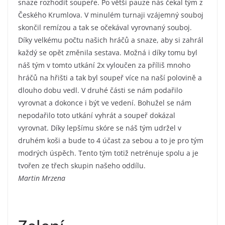
snaze rozhodit soupeře. Po větší pauze nás čekal tým z
Českého Krumlova. V minulém turnaji vzájemný souboj
skončil remízou a tak se očekával vyrovnaný souboj.
Díky velkému počtu našich hráčů a snaze, aby si zahrál
každý se opět změnila sestava. Možná i díky tomu byl
náš tým v tomto utkání 2x vyloučen za příliš mnoho
hráčů na hřišti a tak byl soupeř více na naší polovině a
dlouho dobu vedl. V druhé části se nám podařilo
vyrovnat a dokonce i být ve vedení. Bohužel se nám
nepodařilo toto utkání vyhrát a soupeř dokázal
vyrovnat. Díky lepšímu skóre se náš tým udržel v
druhém koši a bude to 4 účast za sebou a to je pro tým
modrých úspěch. Tento tým totiž netrénuje spolu a je
tvořen ze třech skupin našeho oddílu.
Martin Mrzena