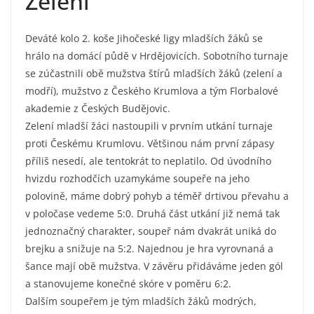
Zelení
Deváté kolo 2. koše Jihočeské ligy mladších žáků se
hrálo na domácí půdě v Hrdějovicích. Sobotního turnaje
se zúčastnili obě mužstva štírů mladších žáků (zelení a
modří), mužstvo z Českého Krumlova a tým Florbalové
akademie z Českých Budějovic.
Zelení mladší žáci nastoupili v prvním utkání turnaje
proti Českému Krumlovu. Většinou nám první zápasy
příliš nesedí, ale tentokrát to neplatilo. Od úvodního
hvizdu rozhodčích uzamykáme soupeře na jeho
polovině, máme dobrý pohyb a téměř drtivou převahu a
v poločase vedeme 5:0. Druhá část utkání již nemá tak
jednoznačný charakter, soupeř nám dvakrát uniká do
brejku a snižuje na 5:2. Najednou je hra vyrovnaná a
šance mají obě mužstva. V závěru přidáváme jeden gól
a stanovujeme konečné skóre v poměru 6:2.
Dalším soupeřem je tým mladších žáků modrých,