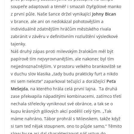
soupeře adaptovali a téměř i smazali čtyřgólové manko
z první půle. Naše šance držel vynikající
Johny Bican
v brance, ale ani on nedokázal pohotovějším a
individuálně zdatnějším hráčům městského rivala
zabránit v závěru v definitivním rozluštění výsledkové
tajenky.
Náš druhý zápas proti milevským žralokům měl být
papírově tím nejvyrovnanějším, ale nakonec byl tím
nejjednoznačnějším. V prostoru velkého brankoviště se
v duchu slov klasika „tady budu prakticky furt a nikdo
mi sem nelezte“ zaparkoval tečující a dorážející
Peťa
Mešejda
, na kterého hrála celá první lajna. Ta druhá
zase překvapila nápaditými kombinacemi, zatímco třetí
nechala střelecky vyniknout své obránce, a tak se o
kupu krásných gólových akcí podělil celý tým. „Tak
máme nahráno, Tábor prohrál s Milevskem, takže když
si tam teď nějak stoupnem, ono to půjde samo.“ Těmito
slovy by se asi dal charakterizovat náš vstup do