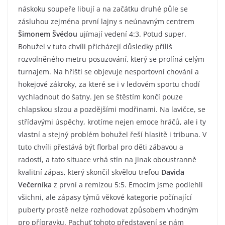
náskoku soupeře libují a na začátku druhé půle se
zásluhou zejména první lajny s neúnavným centrem
Šimonem Švédou
ujímají vedení 4:3. Potud super.
Bohužel v tuto chvíli přicházejí důsledky příliš
rozvolněného metru posuzování, který se prolíná celým
turnajem. Na hřišti se objevuje nesportovní chování a
hokejové zákroky, za které se i v ledovém sportu chodí
vychladnout do šatny. Jen se štěstím končí pouze
chlapskou slzou a pozdějšími modřinami. Na lavičce, se
střídavými úspěchy, krotíme nejen emoce hráčů, ale i ty
vlastní a stejný problém bohužel řeší hlasitě i tribuna. V
tuto chvíli přestává být florbal pro děti zábavou a
radostí, a tato situace vrhá stín na jinak oboustranně
kvalitní zápas, který skončil skvělou trefou
Davida
Večerníka
z první a remízou 5:5. Emocím jsme podlehli
všichni, ale zápasy týmů věkové kategorie počínající
puberty prostě nelze rozhodovat způsobem vhodným
pro přípravku. Pachuť tohoto představení se nám