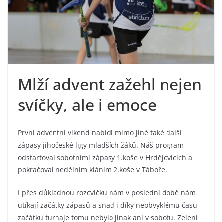
Mlží advent zažehl nejen
svíčky, ale i emoce
První adventní víkend nabídl mimo jiné také další
zápasy jihočeské ligy mladších žáků. Náš program
odstartoval sobotními zápasy 1.koše v Hrdějovicích a
pokračoval nedělním kláním 2.koše v Táboře.
I přes důkladnou rozcvičku nám v poslední době nám
utíkají začátky zápasů a snad i díky neobvyklému času
začátku turnaje tomu nebylo jinak ani v sobotu. Zelení