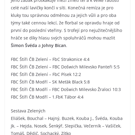
Jeho žabák proskakuje mezi změtí těl a k velké radosti
celé naší lavičky končí v síti. Konečná remíza je pro
kluky tou správnou odměnou za jejich vůli a pro oba
týmy také cennou lekcí, že florbal se opravdu hraje od
první do poslední vteřiny. S trofejí pro nejužitečnějšího
hráče se díky hlasu svých spoluhráčů mohou mazlit
Šimon Švéda
a
Johny Bican
.
FBC Štíři ČB Zelení – FbC Strakonice 4:4
FBC Štíři ČB Zelení – FBC Došwich Milevsko Panteři 5:5
FBC Štíři ČB Zelení – FbC Písek 12:2
FBC Štíři ČB Modří – SK Meťák Black 5:8
FBC Štíři ČB Modří – FBC Došwich Milevsko Žraloci 10:3
FBC Štíři ČB Modří – 1.FbK Tábor 4:4
Sestava Zelených
Eliášek, Bouchal – Hajný, Buzek, Kouba J., Švéda, Kouba
Jk. – Hejda, Nosek, Šenkýř, Slepička, Večerník – Vašíček,
Tomáš, Dědič, Sochacký, Zítko