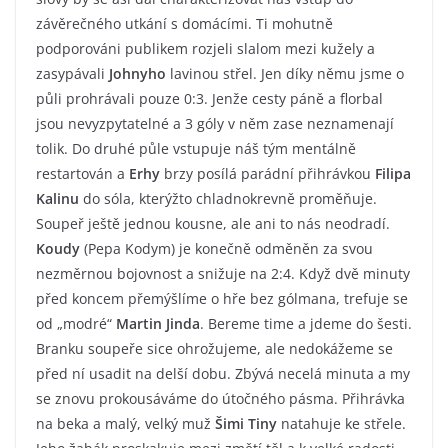
závěrečného utkání s domácími. Ti mohutně
podporováni publikem rozjeli slalom mezi kužely a
zasypávali
Johnyho
lavinou střel. Jen díky němu jsme o
půli prohrávali pouze 0:3. Jenže cesty páně a florbal
jsou nevyzpytatelné a 3 góly v něm zase neznamenají
tolik. Do druhé půle vstupuje náš tým mentálně
restartován a
Erhy
brzy posílá parádní přihrávkou
Filipa
Kalinu
do sóla, kterýžto chladnokrevně proměňuje.
Soupeř ještě jednou kousne, ale ani to nás neodradí.
Koudy
(Pepa Kodym) je konečně odměněn za svou
nezměrnou bojovnost a snižuje na 2:4. Když dvě minuty
před koncem přemýšlíme o hře bez gólmana, trefuje se
od „modré“
Martin Jinda
. Bereme time a jdeme do šesti.
Branku soupeře sice ohrožujeme, ale nedokážeme se
před ní usadit na delší dobu. Zbývá necelá minuta a my
se znovu prokousáváme do útočného pásma. Přihrávka
na beka a malý, velký muž
Šimi Tiny
natahuje ke střele.