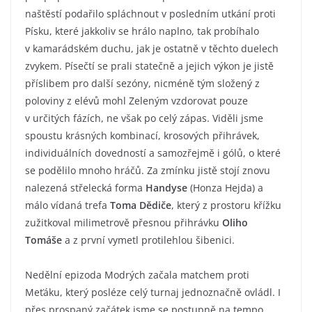
naštěstí podařilo spláchnout v posledním utkání proti
Písku, které jakkoliv se hrálo naplno, tak probíhalo
v kamarádském duchu, jak je ostatně v těchto duelech
zvykem. Písečtí se prali statečně a jejich výkon je jistě
příslibem pro další sezóny, nicméně tým složený z
poloviny z elévů mohl Zeleným vzdorovat pouze
v určitých fázích, ne však po celý zápas. Viděli jsme
spoustu krásných kombinací, krosových přihrávek,
individuálních dovedností a samozřejmě i gólů, o které
se podělilo mnoho hráčů. Za zmínku jistě stojí znovu
nalezená střelecká forma
Handyse
(Honza Hejda) a
málo vídaná trefa
Toma Dědiče
, který z prostoru křížku
zužitkoval milimetrově přesnou přihrávku
Oliho
Tomáše
a z první vymetl protilehlou šibenici.
Nedělní epizoda Modrých začala matchem proti
Meťáku, který posléze celý turnaj jednoznačně ovládl. I
přes prospaný začátek jsme se postupně na tempo