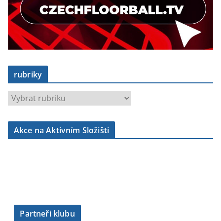
rubriky
r
u
b
Akce na Aktivním Složišti
r
i
k
y
Partneři klubu