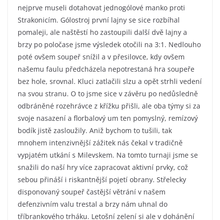
nejprve museli dotahovat jednogólové manko proti
Strakonicím. Gólostroj první lajny se sice rozbíhal
pomaleji, ale naštěstí ho zastoupili další dvě lajny a
brzy po poločase jsme výsledek otočili na 3:1. Nedlouho
poté ovšem soupeř snížil a v přesilovce, kdy ovšem
našemu faulu předcházela nepotrestaná hra soupeře
bez hole, srovnal. Kluci zatlačili slzu a opět strhli vedení
na svou stranu. O to jsme sice v závěru po nedůsledně
odbráněné rozehrávce z křížku přišli, ale oba týmy si za
svoje nasazení a florbalový um ten pomyslný, remízový
bodík jistě zasloužily. Aniž bychom to tušili, tak
mnohem intenzivnější zážitek nás čekal v tradičně
vypjatém utkání s Milevskem. Na tomto turnaji jsme se
snažili do naší hry více zapracovat aktivní prvky, což
sebou přináší i riskantnější pojetí obrany. Střelecky
disponovaný soupeř častější větrání v našem
defenzivním valu trestal a brzy nám uhnal do
tříbrankového trháku. Letošní zelení si ale v dohánění