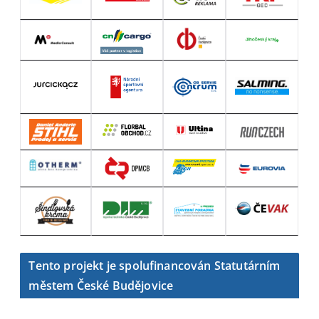
Tento projekt je spolufinancován Statutárním
městem České Budějovice