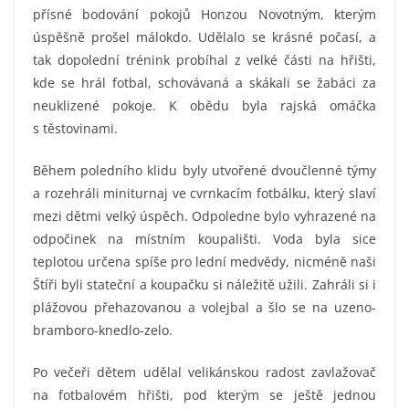
přísné bodování pokojů Honzou Novotným, kterým
úspěšně prošel málokdo. Udělalo se krásné počasí, a
tak dopolední trénink probíhal z velké části na hřišti,
kde se hrál fotbal, schovávaná a skákali se žabáci za
neuklizené pokoje. K obědu byla rajská omáčka
s těstovinami.
Během poledního klidu byly utvořené dvoučlenné týmy
a rozehráli miniturnaj ve cvrnkacím fotbálku, který slaví
mezi dětmi velký úspěch. Odpoledne bylo vyhrazené na
odpočinek na místním koupališti. Voda byla sice
teplotou určena spíše pro lední medvědy, nicméně naši
Štíři byli stateční a koupačku si náležitě užili. Zahráli si i
plážovou přehazovanou a volejbal a šlo se na uzeno-
bramboro-knedlo-zelo.
Po večeři dětem udělal velikánskou radost zavlažovač
na fotbalovém hřišti, pod kterým se ještě jednou