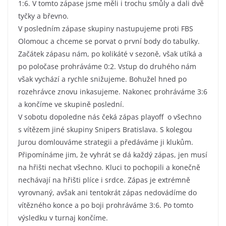
1:6. V tomto zápase jsme měli i trochu smůly a dali dvě
tyčky a břevno.
V posledním zápase skupiny nastupujeme proti FBS
Olomouc a chceme se porvat o první body do tabulky.
Začátek zápasu nám, po kolikáté v sezoně, však utíká a
po poločase prohráváme 0:2. Vstup do druhého nám
však vychází a rychle snižujeme. Bohužel hned po
rozehrávce znovu inkasujeme. Nakonec prohráváme 3:6
a končíme ve skupině poslední.
V sobotu dopoledne nás čeká zápas playoff o všechno
s vítězem jiné skupiny Snipers Bratislava. S kolegou
Jurou domlouváme strategii a předáváme ji klukům.
Připomínáme jim, že vyhrát se dá každý zápas, jen musí
na hřišti nechat všechno. Kluci to pochopili a konečně
nechávají na hřišti plíce i srdce. Zápas je extrémně
vyrovnaný, avšak ani tentokrát zápas nedovádíme do
vítězného konce a po boji prohráváme 3:6. Po tomto
výsledku v turnaj končíme.