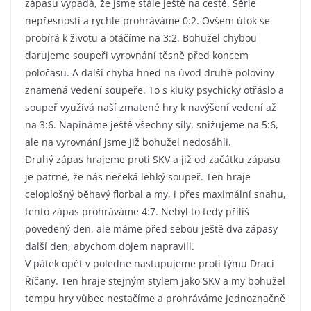
zápasu vypadá, že jsme stále ještě na cestě. Série
nepřesností a rychle prohráváme 0:2. Ovšem útok se
probírá k životu a otáčíme na 3:2. Bohužel chybou
darujeme soupeři vyrovnání těsně před koncem
poločasu. A další chyba hned na úvod druhé poloviny
znamená vedení soupeře. To s kluky psychicky otřáslo a
soupeř využívá naší zmatené hry k navýšení vedení až
na 3:6. Napínáme ještě všechny síly, snižujeme na 5:6,
ale na vyrovnání jsme již bohužel nedosáhli.
Druhý zápas hrajeme proti SKV a již od začátku zápasu
je patrné, že nás nečeká lehký soupeř. Ten hraje
celoplošný běhavý florbal a my, i přes maximální snahu,
tento zápas prohráváme 4:7. Nebyl to tedy příliš
povedený den, ale máme před sebou ještě dva zápasy
další den, abychom dojem napravili.
V pátek opět v poledne nastupujeme proti týmu Draci
Říčany. Ten hraje stejným stylem jako SKV a my bohužel
tempu hry vůbec nestačíme a prohráváme jednoznačně