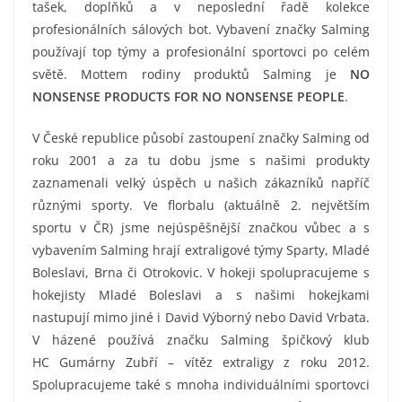
tašek, doplňků a v neposlední řadě kolekce
profesionálních sálových bot. Vybavení značky Salming
používají top týmy a profesionální sportovci po celém
světě. Mottem rodiny produktů Salming je
NO
NONSENSE PRODUCTS FOR NO NONSENSE PEOPLE
.
V České republice působí zastoupení značky Salming od
roku 2001 a za tu dobu jsme s našimi produkty
zaznamenali velký úspěch u našich zákazníků napříč
různými sporty. Ve florbalu (aktuálně 2. největším
sportu v ČR) jsme nejúspěšnější značkou vůbec a s
vybavením Salming hrají extraligové týmy Sparty, Mladé
Boleslavi, Brna či Otrokovic. V hokeji spolupracujeme s
hokejisty Mladé Boleslavi a s našimi hokejkami
nastupují mimo jiné i David Výborný nebo David Vrbata.
V házené používá značku Salming špičkový klub
HC Gumárny Zubří – vítěz extraligy z roku 2012.
Spolupracujeme také s mnoha individuálními sportovci