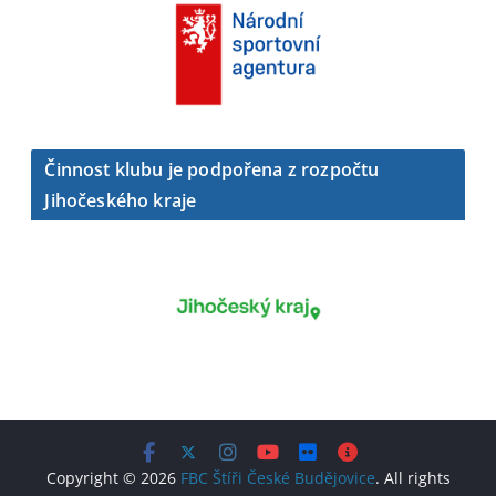
Činnost klubu je podpořena z rozpočtu
Jihočeského kraje
Copyright © 2026
FBC Štíři České Budějovice
. All rights