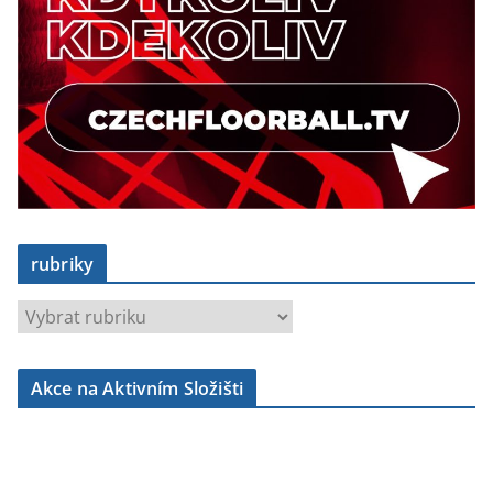
rubriky
r
u
b
Akce na Aktivním Složišti
r
i
k
y