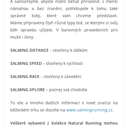
A samozřejmě, abyste mohli běhat přirozeně, s menší
námahou a bez zranění, potřebujete k tomu také
správné boty, které vám chceme představit.
Máme připraveny čtyři různé typy bot, se kterými si svůj
běh opravdu užijete. V barevných provedeních pro
muže i ženy:
SALMING DISTANCE
– stvořeny k dálkám
SALMING SPEED
– stvořeny k rychlosti
SALMING RACE
– stvořeny k závodění
SALMING XPLORE
– poznej svá chodidla
To vše a mnoho dalších informací o nové značce na
běžeckém trhu se dozvíte na
www.salmingrunning.cz
.
Veškeré vybavení z kolekce Natural Running mohou