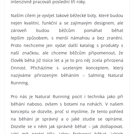
intenzivně pracovali poslední tři roky.
Naším cílem je vyvíjet takové běžecké boty, které budou
nejen kvalitní, funkční a se zajímavým designem, ale
zároveň budou běžcům pomáhat běhat
lepším způsobem, s menší námahou a bez zranění.
Proto nechceme jen vydat další katalog s produkty s
naší značkou, ale chceme běžcům připomenout, že
člověk běhá již tisíce let a je to pro něj zcela přirozená
činnost. Přicházíme s uceleným konceptem, který
nazýváme přirozeným běháním – Salming Natural
Running.
Pro nás je Natural Running pocit i technika jako při
běhání naboso, ovšem s botami na nohách. V našem
konceptu se dozvíte, proč si myslíme, že tento pohled
na běhání je správný a o jaké studie se opíráme.
Dozvíte se v něm jak správně běhat – jak došlapovat,
jaký mít postoj těla, jakou frekvencí běhat, jakých