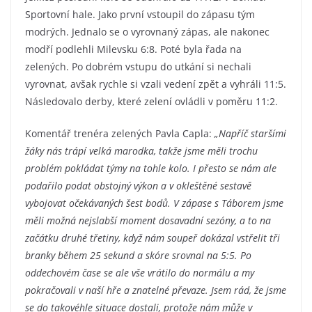
Sportovní hale. Jako první vstoupil do zápasu tým
modrých. Jednalo se o vyrovnaný zápas, ale nakonec
modří podlehli Milevsku 6:8. Poté byla řada na
zelených. Po dobrém vstupu do utkání si nechali
vyrovnat, avšak rychle si vzali vedení zpět a vyhráli 11:5.
Následovalo derby, které zelení ovládli v poměru 11:2.
Komentář trenéra zelených Pavla Capla:
„Napříč staršími
žáky nás trápí velká marodka, takže jsme měli trochu
problém pokládat týmy na tohle kolo. I přesto se nám ale
podařilo podat obstojný výkon a v okleštěné sestavě
vybojovat očekávaných šest bodů. V zápase s Táborem jsme
měli možná nejslabší moment dosavadní sezóny, a to na
začátku druhé třetiny, když nám soupeř dokázal vstřelit tři
branky během 25 sekund a skóre srovnal na 5:5. Po
oddechovém čase se ale vše vrátilo do normálu a my
pokračovali v naší hře a znatelné převaze. Jsem rád, že jsme
se do takovéhle situace dostali, protože nám může v