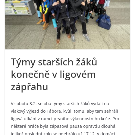
Týmy starších žáků
konečně v ligovém
zápřahu
V sobotu 3.2. se oba týmy starších žáků vydali na
vlakový výjezd do Tábora, kvůli tomu, aby tam sehráli
ligová utkání v rámci prvního výkonnostního koše. Pro
některé hráče byla zápasová pauza opravdu dlouhá,
jelikož poslední kolo se odehrálo už 17.12. v domácí