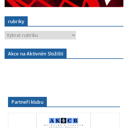
rubriky
r
u
b
Akce na Aktivním Složišti
r
i
k
y
Partneři klubu