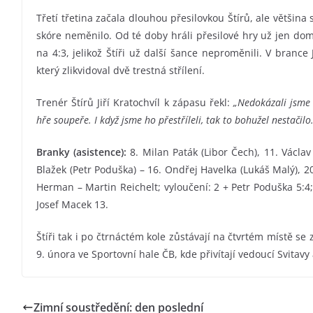
Třetí třetina začala dlouhou přesilovkou Štírů, ale většina
skóre neměnilo. Od té doby hráli přesilové hry už jen domá
na 4:3, jelikož Štíři už další šance neproměnili. V branc
který zlikvidoval dvě trestná střílení.
Trenér Štírů Jiří Kratochvíl k zápasu řekl:
„Nedokázali jsme 
hře soupeře. I když jsme ho přestříleli, tak to bohužel nestačilo.
Branky (asistence):
8. Milan Paták (Libor Čech), 11. Václav
Blažek (Petr Poduška) – 16. Ondřej Havelka (Lukáš Malý), 20
Herman – Martin Reichelt; vyloučení: 2 + Petr Poduška 5:4;
Josef Macek 13.
Štíři tak i po čtrnáctém kole zůstávají na čtvrtém místě se
9. února ve Sportovní hale ČB, kde přivítají vedoucí Svitavy 
Zimní soustředění: den poslední