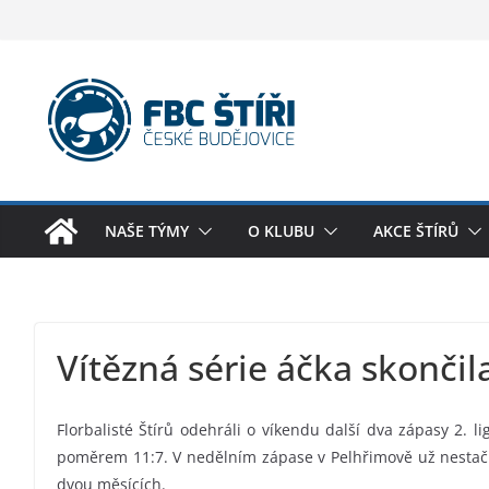
Skip
to
content
NAŠE TÝMY
O KLUBU
AKCE ŠTÍRŮ
Vítězná série áčka skončil
Florbalisté Štírů odehráli o víkendu další dva zápasy 2. li
poměrem 11:7. V nedělním zápase v Pelhřimově už nestačil
dvou měsících.