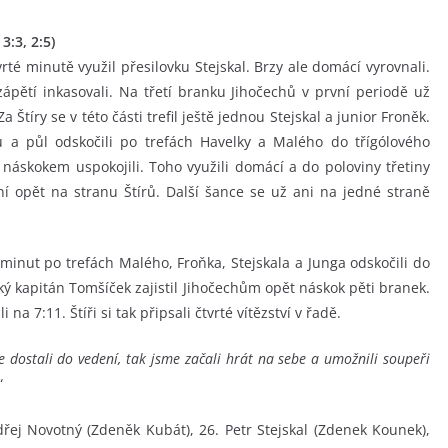
3:3, 2:5)
rté minutě využil přesilovku Stejskal. Brzy ale domácí vyrovnali.
a vzápětí inkasovali. Na třetí branku Jihočechů v první periodě už
 Štíry se v této části trefil ještě jednou Stejskal a junior Froněk.
u a půl odskočili po trefách Havelky a Malého do třígólového
náskokem uspokojili. Toho využili domácí a do poloviny třetiny
ní opět na stranu Štírů. Další šance se už ani na jedné straně
 minut po trefách Malého, Froňka, Stejskala a Junga odskočili do
ský kapitán Tomšíček zajistil Jihočechům opět náskok pěti branek.
na 7:11. Štíři si tak připsali čtvrté vítězství v řadě.
e dostali do vedení, tak jsme začali hrát na sebe a umožnili soupeři
“
dřej Novotný (Zdeněk Kubát), 26. Petr Stejskal (Zdenek Kounek),