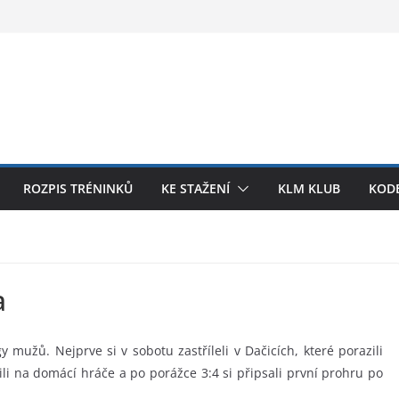
ROZPIS TRÉNINKŮ
KE STAŽENÍ
KLM KLUB
KODE
a
gy mužů. Nejprve si v sobotu zastříleli v Dačicích, které porazili
i na domácí hráče a po porážce 3:4 si připsali první prohru po