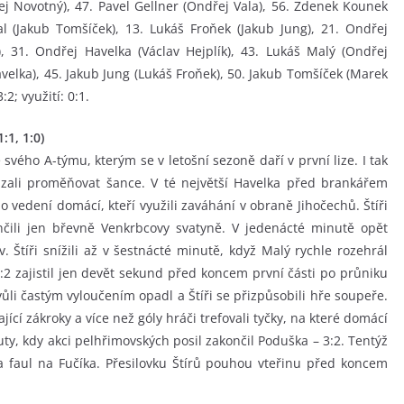
j Novotný), 47. Pavel Gellner (Ondřej Vala), 56. Zdenek Kounek
kal (Jakub Tomšíček), 13. Lukáš Froňek (Jakub Jung), 21. Ondřej
, 31. Ondřej Havelka (Václav Hejplík), 43. Lukáš Malý (Ondřej
Havelka), 45. Jakub Jung (Lukáš Froňek), 50. Jakub Tomšíček (Marek
2; využití: 0:1.
:1, 1:0)
svého A-týmu, kterým se v letošní sezoně daří v první lize. I tak
kázali proměňovat šance. V té největší Havelka před brankářem
 vedení domácí, kteří využili zaváhání v obraně Jihočechů. Štíři
ončili jen břevně Venkrbcovy svatyně. V jedenácté minutě opět
. Štíři snížili až v šestnácté minutě, když Malý rychle rozehrál
:2 zajistil jen devět sekund před koncem první části po průniku
kvůli častým vyloučením opadl a Štíři se přizpůsobili hře soupeře.
jící zákroky a více než góly hráči trefovali tyčky, na které domácí
uty, kdy akci pelhřimovských posil zakončil Poduška – 3:2. Tentýž
a faul na Fučíka. Přesilovku Štírů pouhou vteřinu před koncem