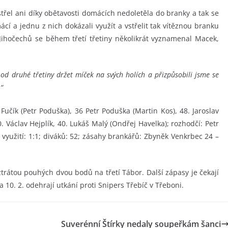
 střel ani díky obětavosti domácích nedoletěla do branky a tak se
cí a jednu z nich dokázali využít a vstřelit tak vítěznou branku
e Jihočechů se během třetí třetiny několikrát vyznamenal Macek,
od druhé třetiny držet míček na svých holích a přizpůsobili jsme se
“
 Fučík (Petr Poduška), 36 Petr Poduška (Martin Kos), 48. Jaroslav
. Václav Hejplík, 40. Lukáš Malý (Ondřej Havelka); rozhodčí: Petr
 využití: 1:1; diváků: 52; zásahy brankářů: Zbyněk Venkrbec 24 –
 ztrátou pouhých dvou bodů na třetí Tábor. Další zápasy je čekají
a 10. 2. odehrají utkání proti Snipers Třebíč v Třeboni.
Suverénní Štírky nedaly soupeřkám šanci