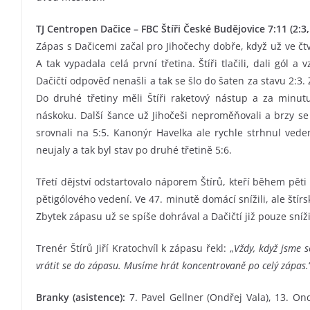
TJ Centropen Dačice – FBC Štíři České Budějovice 7:11 (2:3, 
Zápas s Dačicemi začal pro Jihočechy dobře, když už ve čtv
A tak vypadala celá první třetina. Štíři tlačili, dali gól 
Dačičtí odpověď nenašli a tak se šlo do šaten za stavu 2:3. Za
Do druhé třetiny měli Štíři raketový nástup a za minut
náskoku. Další šance už Jihočeši neproměňovali a brzy se 
srovnali na 5:5. Kanonýr Havelka ale rychle strhnul vede
neujaly a tak byl stav po druhé třetině 5:6.
Třetí dějství odstartovalo náporem Štírů, kteří během pěti
pětigólového vedení. Ve 47. minutě domácí snížili, ale štír
Zbytek zápasu už se spíše dohrával a Dačičtí již pouze snížili 
Trenér Štírů Jiří Kratochvíl k zápasu řekl: „
Vždy, když jsme s
vrátit se do zápasu. Musíme hrát koncentrovaně po celý zápas.
Branky (asistence):
7. Pavel Gellner (Ondřej Vala), 13. On