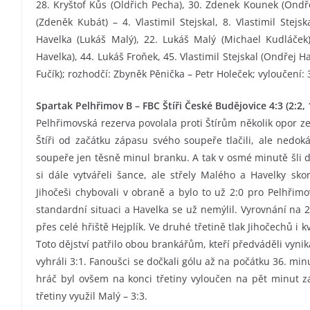
28. Kryštof Kůs (Oldřich Pecha), 30. Zdenek Kounek (Ondře
(Zdeněk Kubát) – 4. Vlastimil Stejskal, 8. Vlastimil Stejs
Havelka (Lukáš Malý), 22. Lukáš Malý (Michael Kudláček)
Havelka), 44. Lukáš Froňek, 45. Vlastimil Stejskal (Ondřej 
Fučík); rozhodčí: Zbyněk Pěnička – Petr Holeček; vyloučení: 3:
Spartak Pelhřimov B – FBC Štíři České Budějovice 4:3 (2:2, 1
Pelhřimovská rezerva povolala proti Štírům několik opor ze 
Štíři od začátku zápasu svého soupeře tlačili, ale nedo
soupeře jen těsně minul branku. A tak v osmé minutě šli do
si dále vytvářeli šance, ale střely Malého a Havelky sk
Jihočeši chybovali v obraně a bylo to už 2:0 pro Pelhřimov
standardní situaci a Havelka se už nemýlil. Vyrovnání na 2
přes celé hřiště Hejplík. Ve druhé třetině tlak Jihočechů i 
Toto dějství patřilo obou brankářům, kteří předváděli vynika
vyhráli 3:1. Fanoušci se dočkali gólu až na počátku 36. min
hráč byl ovšem na konci třetiny vyloučen na pět minut z
třetiny využil Malý – 3:3.