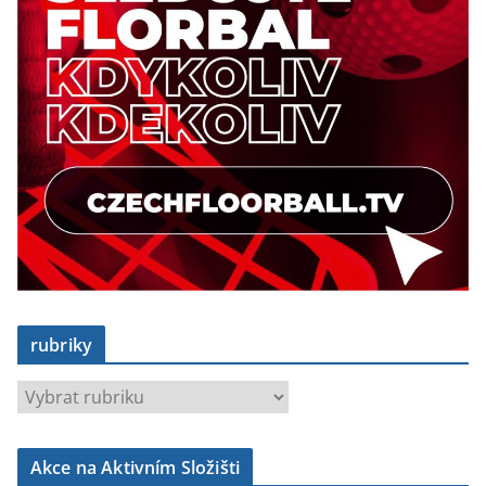
rubriky
r
u
b
Akce na Aktivním Složišti
r