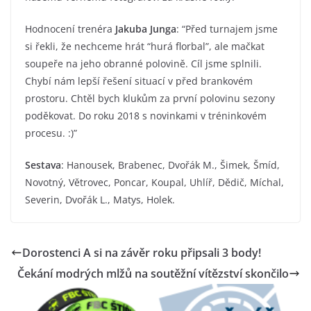
Hodnocení trenéra
Jakuba Junga
: “Před turnajem jsme
si řekli, že nechceme hrát “hurá florbal”, ale mačkat
soupeře na jeho obranné polovině. Cíl jsme splnili.
Chybí nám lepší řešení situací v před brankovém
prostoru. Chtěl bych klukům za první polovinu sezony
poděkovat. Do roku 2018 s novinkami v tréninkovém
procesu. :)”
Sestava
: Hanousek, Brabenec, Dvořák M., Šimek, Šmíd,
Novotný, Větrovec, Poncar, Koupal, Uhlíř, Dědič, Míchal,
Severin, Dvořák L., Matys, Holek.
Dorostenci A si na závěr roku připsali 3 body!
Čekání modrých mlžů na soutěžní vítězství skončilo