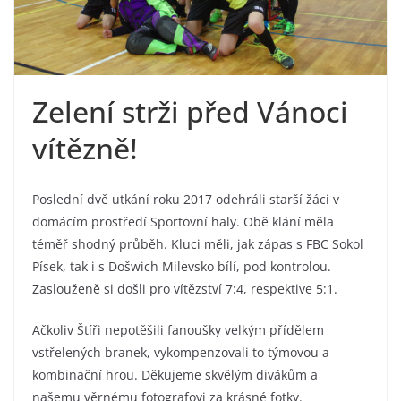
Zelení strži před Vánoci
vítězně!
Poslední dvě utkání roku 2017 odehráli starší žáci v
domácím prostředí Sportovní haly. Obě klání měla
téměř shodný průběh. Kluci měli, jak zápas s FBC Sokol
Písek, tak i s Došwich Milevsko bílí, pod kontrolou.
Zaslouženě si došli pro vítězství 7:4, respektive 5:1.
Ačkoliv Štíři nepotěšili fanoušky velkým přídělem
vstřelených branek, vykompenzovali to týmovou a
kombinační hrou. Děkujeme skvělým divákům a
našemu věrnému fotografovi za krásné fotky.