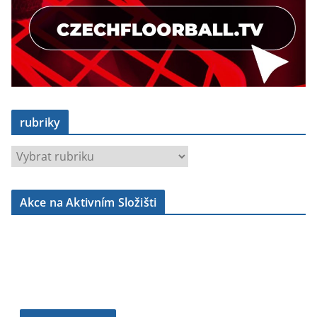
rubriky
r
u
b
Akce na Aktivním Složišti
r
i
k
y