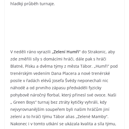
hladký průběh turnaje.
V neděli ráno vyrazili
„Zelení Humři“
do Strakonic, aby
zde změřili síly s domácími hráči, dále pak s hráči
Blatné, Písku a dvěma týmy z města Tábor. „Humři“ pod
trenérským vedením Dana Placera a nové trenérské
posile v řadách elévů Josefa Švédy neponechali nic
náhodě a od prvního zápasu předváděli fyzicky
pohybově náročný florbal, který přinesl své ovoce. Naši
„ Green Boys“ turnaj bez ztráty kytičky vyhráli, kdy
nejvyrovnanějším soupeřem byli našim hráčům jiní
zelení a to hráči týmu Tábor alias „Zelené Mamby“.
Nakonec i v tomto utkání se ukázala kvalita a síla týmu,