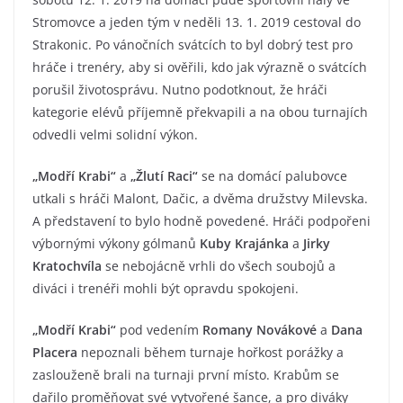
Stromovce a jeden tým v neděli 13. 1. 2019 cestoval do
Strakonic. Po vánočních svátcích to byl dobrý test pro
hráče i trenéry, aby si ověřili, kdo jak výrazně o svátcích
porušil životosprávu. Nutno podotknout, že hráči
kategorie elévů příjemně překvapili a na obou turnajích
odvedli velmi solidní výkon.
„Modří Krabi“
a
„Žlutí Raci“
se na domácí palubovce
utkali s hráči Malont, Dačic, a dvěma družstvy Milevska.
A představení to bylo hodně povedené. Hráči podpořeni
výbornými výkony gólmanů
Kuby Krajánka
a
Jirky
Kratochvíla
se nebojácně vrhli do všech soubojů a
diváci i trenéři mohli být opravdu spokojeni.
„Modří Krabi“
pod vedením
Romany Novákové
a
Dana
Placera
nepoznali během turnaje hořkost porážky a
zaslouženě brali na turnaji první místo. Krabům se
dařilo proměňovat své vytvořené šance, a pro diváky