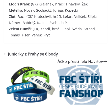
Modří Krabi
: (GK) Krajánek, hráči: Tinavský, Žák,
Metelka, Novák, Sochacký, Juriga, Kopecký
Žlutí Raci
: (GK) Kratochvíl, hráči: Lefan, Velíšek, Slípka,
Němec, Babický, Kalina, Svoboda P.
Zelení Humři
: (GK) Kandl, hráči: Capl, Švéda, Strnad,
Tomáš, Fišer, Vaněk, Fryč
Juniorky z Prahy se 6 body
Áčko přestřílelo Havířov