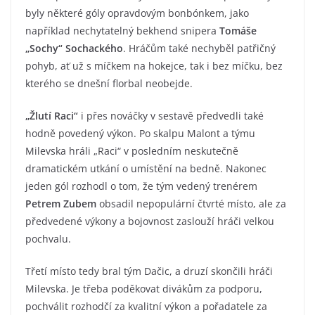
byly některé góly opravdovým bonbónkem, jako
například nechytatelný bekhend snipera
Tomáše
„Sochy“ Sochackého
. Hráčům také nechyběl patřičný
pohyb, ať už s míčkem na hokejce, tak i bez míčku, bez
kterého se dnešní florbal neobejde.
„Žlutí Raci“
i přes nováčky v sestavě předvedli také
hodně povedený výkon. Po skalpu Malont a týmu
Milevska hráli „Raci“ v posledním neskutečně
dramatickém utkání o umístění na bedně. Nakonec
jeden gól rozhodl o tom, že tým vedený trenérem
Petrem Zubem
obsadil nepopulární čtvrté místo, ale za
předvedené výkony a bojovnost zaslouží hráči velkou
pochvalu.
Třetí místo tedy bral tým Dačic, a druzí skončili hráči
Milevska. Je třeba poděkovat divákům za podporu,
pochválit rozhodčí za kvalitní výkon a pořadatele za