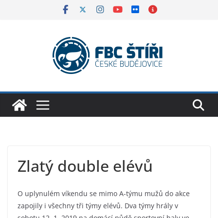
Skip
to
content
Zlatý double elévů
O uplynulém víkendu se mimo A-týmu mužů do akce
zapojily i všechny tři týmy elévů. Dva týmy hrály v
sobotu 12. 1. 2019 na domácí půdě sportovní haly ve