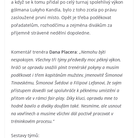
a když se k tomu přidal po celý turnaj spolehlivý výkon
gólmana Lukyho Kandla, bylo z toho zcela po právu
zasloužené první místo. Opět je třeba poděkovat
pořadatelům, rozhodčímu a zejména divákům za
příjemně strávené nedělní dopoledne.
Komentář trenéra
Dana Placera
:
„Nemohu býti
nespokojen. Všechny tři týmy předvedly moc pěkný výkon,
hráči se opravdu snažili plnit trenérské pokyny a musím
poděkovat i třem kapitánům mužstev, jmenovitě Šimonovi
Tinavskému, Šimonovi Švédovi a Filipovi Lefanovi, že svým
přístupem dovedli své spoluhráče k pěknému umístění a
přitom vše v rámci fair-play. Díky kluci, opravdu mne to
hodně bavilo a diváky doufám také. Nesmíme, ale usnout
na vavřínech a musíme všichni dál poctivě pracovat v
tréninkovém procesu.“
Sestavy týmů: