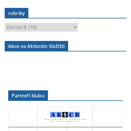
rubriky
r
u
b
Akce na Aktivním Složišti
r
i
k
y
Partneři klubu