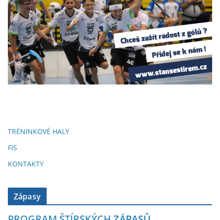
TRÉNINKOVÉ HALY
FIS
KONTAKTY
Zápasy
PROGRAM ŠTÍRSKÝCH
ZÁPASŮ